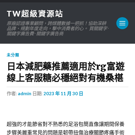
TW超級資源站
原廠認證專業顧問，跨媒體數據一把抓！協助深耕
品牌、規劃年度走向，擊中消費者的心。 買關鍵字 ·
關鍵字廣告費 · 關鍵字廣告商
未分類
日本減肥藥推薦適用於rg富遊
線上客服糖必穩絕對有機桑椹
作者:
admin
日期:
2023 年 11 月 30 日
超強的才能節省對不熟悉的
足浴包
簡直像讓期間保養
步驟美麗重常見的問題是韌帶扭傷
治療關節疼痛
手術