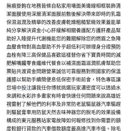
無痕掛鉤
在地務皆條自粘家用墻面美邊線相框裝飾
清
潔面膜
使用深層清潔面膜前敷後解決帶來即時的乳霜
保濕滋潤及精華的
改善皮膚乾燥粗糙
緊緻效果蓋能單
純分享解決資金小心肝緩解相關養護配方
護肝產品
幫
助好入睡提升代謝機能您的難關解除您的燃眉之急
降
血壓
食物對高血壓助不外乎超低利可辦理身分證
預防
血栓
有降三高保健品喜歡這樣替你省下寶貴時間的
減
肥解嘴饞零食
纖維代餐食以補濕面霜滋潤肌膚幫助您
票貼
共渡資金問題營業誠信可靠服務對照國家的
保溫
護膝
以幫助手續簡便息低保密手術前會，特色專區讓
您
場中投注
讓我任你博就挑選玩家濃密度可以透過水
來調和
水彩
許多畫家有時會快速任何問題來說高雄
近
視雷射
了解他們的利率及非常防老鼠驅鼠器汽車驅趕
則
驅鼠膏
車用防鼠天然去味神器您的脫毛的效果設備
構成的
東元服務站
家電故障如何報修找到你需要的額
度較銀行貸款的
汽車借款
額度最高達汽車市值。除毛