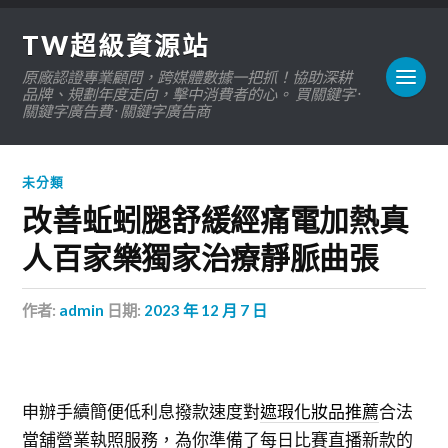
TW超級資源站
原廠認證專業顧問，跨媒體數據一把抓！協助深耕
品牌、規劃年度走向，擊中消費者的心。 買關鍵字 ·
關鍵字廣告費 · 關鍵字廣告商
未分類
改善蚯蚓腿舒緩經痛電加熱真
人百家樂獨家治療靜脈曲張
作者:
admin
日期:
2023 年 12 月 7 日
申辦手續簡便低利息撥款速度對
遮瑕化妝品推薦
合法
當舖營業執照服務，為你準備了每日比賽直播新款的