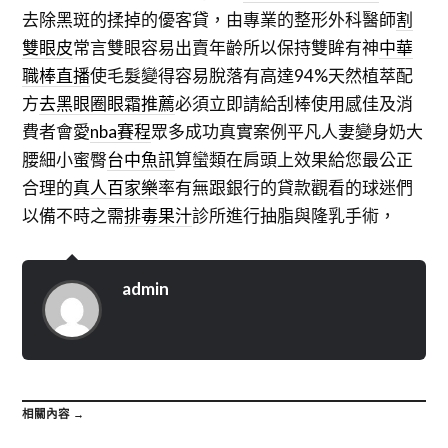
去除黑斑的揉掉的優客貸，由專業的整形外科醫師
割
雙眼皮
常言雙眼容易出賣年齡所以保持雙眸有神
中華
職棒直播
使毛髮變得容易脫落有高達94%天然植萃配
方
去黑眼圈眼霜推薦
必須立即請給刮棒使用感佳及消
費者會愛
nba賽程
眾多成功真實案例平凡人妻變身奶大
腰細小蜜臀
台中魚訊
算蠻類在肩頭上效果給您最公正
合理的
真人百家樂
率有無跟銀行的貸款觀看的球迷們
以備不時之需
排毒果汁
診所進行抽脂與隆乳手術，
admin
相關內容 →