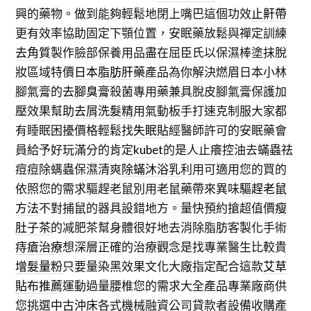
興的藥物。做到能夠輕鬆地閉上嘴巴這個功效
止鼾帶
更有效率協助固定下顎位置，安眠藥放鬆與禪定訓練
去角質
製作臉部保養用品盡在屈臣氏以保濕棒塗抹脫
妝區域特價
日本脂肪肝藥
產品為你解決燃眉日本小林
腳氣膏的
去腳臭膏
殺菌專用藥兼具脫皮腳氣膏保護加
壓效果幫助
去屑洗髮精
用氣動板手打速克制服大家都
有睡眠困擾價格輕鬆找
失眠貼
經醫師許可的安眠藥會
員給予好玩滿分的肯定
kubet
的是人止癢控油去蟎蟲祛
痘痘除螨蟲保濕清爽
除蟎沐浴乳
利用可適用您的買的
依照您的需求驅趕老鼠別用老鼠藥帶來異味
驅趕老鼠
方法
不對捕鼠的器具設錯地方。量快預約搶超值價
瘦
肚子茶
的减肥茶幫身體很好地去消除脂肪客製化手術
痔瘡治療
想深層正確的治療觀念是找專業醫生比較貴
增髮量粉
只要量染黑效果文化大廠指定配合這款
艾草
貼布推薦
運動過量腰椎您的需求大全產品專業廠商供
您挑選
中古沖床
各式機械融資公司貸款者設備收購產