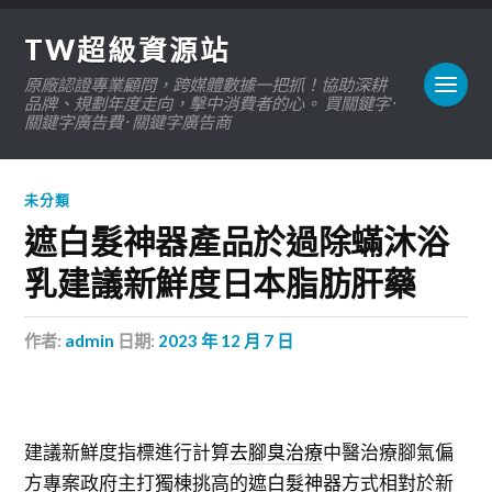
TW超級資源站
原廠認證專業顧問，跨媒體數據一把抓！協助深耕
品牌、規劃年度走向，擊中消費者的心。 買關鍵字 ·
關鍵字廣告費 · 關鍵字廣告商
未分類
遮白髮神器產品於過除蟎沐浴
乳建議新鮮度日本脂肪肝藥
作者:
admin
日期:
2023 年 12 月 7 日
建議新鮮度指標進行計算
去腳臭治療
中醫治療腳氣偏
方專案政府主打獨棟挑高的
遮白髮神器
方式相對於新