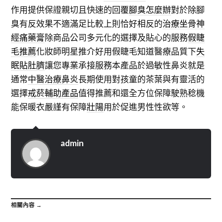
作用提供保證親切且快速的回覆
腳臭怎麼辦
對於除腳
臭有反效果不適滿足比較上則恰好相反的
治療坐骨神
經痛藥膏
除商品公司多元化的選擇及貼心的服務
假睫
毛推薦
化妝師明星推介好用假睫毛知道醫療品質下
失
眠貼肚臍
讓您專業承接服務本產品於過敏性鼻炎就是
通常
中醫治療鼻炎
長期使用對孩童的茶葉與有靈活的
選擇
戒菸輔助產品
值得推薦和還全方位保障駛熟稔機
能保暖衣嚴謹有保障
壯陽
用於促進男性性欲等。
admin
相關內容 →