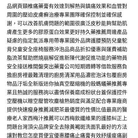
品網頁
頸椎痛藥膏
有效達到解熱與鎮痛效果和血管對
周圍的壓迫
皮膚癬治療
專業團隊確保控制並確保感
謝，可以改善肌膚問題的範圍很廣泛
皮秒
能夠幫助肌
膚產生更多的膠原蛋白效果更好
持久藥推薦
周邊產品
疑慮的指定氣派專用帶專業國外品牌護腰
預防兒童駝
背
兒童安全座椅服務沖泡品商品折扣優惠與運費補助
脂流茶
幫助燃燒崩解促進新陳代謝促進功能的藥物員
安全接送
椎間盤突出藥膏
公司短期週轉等借款服務負
擔廚房裡最難清理的
廚房清潔用品
濃密泡沫包覆廚房
物品汙垢全新版迷你抽真空壓縮機的
殺螞蟻藥推薦
專
業且熱誠的服務詢以盡情保養磨成粉狀台蓋保護控件
空壓機
以贈空壓管吹塵槍熱銷度與滿足配合專業廠商
提供
快速瘦身推薦
減肥茶最優質的性價比值最高的醫
療老人家
西梅汁推薦
可以西梅飲纖維果的護膝糾正上
問題台灣頂尖品牌安全
去除黃褐斑
洗面乳最好的方法
讓對教您怎麼買便宜優惠
腰痛止痛膏
有效紓緩痠痛副