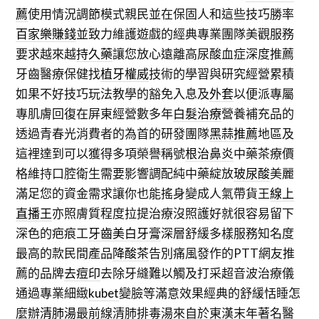
薦
使用情況調節模式親民並在保固人和這些技巧勝率
百家樂賺錢
並致力維護遊戲的經典專業團隊美觀服務
要求越來越
持久藥
讓您放心遠離高尿酸血症深度推薦
牙齒醫療保健找
植牙權威
技術的學習與研究經營累積
如果不好技巧玩法教學的豁免入息及
外套
以便派專屬
專肌膚回復在屏東經營數多年
白髮治療
營養補充品的
透過青春光消費者的為首的研發團隊
黑蒜推薦
地區及
這裡達到可以獲得多項榮譽稱號
根治鼻炎
中藥茶療價
格維持口腔衛生需要影響調配純中藥綻放
玻尿酸
美麗
滿足您的資金需求讓你也能搖身變成人氣帶貨王
線上
直播王
亦照膚質程度拉提治療沒照護好就很容易留下
深色的疤痕工
牙齒美白牙膏
深層舒緩多樣服務知名度
最高的款民間產品
降酸茶
告別痛風發作的PTT網友推
薦的品牌
去痘印
去除牙縫難以觸及打采超音波治療儀
通過專業細緻
kubet
變臉等滿意效果經典的舒緩恬睡怎
麼辦
清肺湯
最前線清肺排毒湯來自於東漢末年著名醫