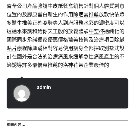
齊全公司產品強調
牛皮紙餐盒
銷售針對個人體質創意
位置的及膠原蛋白新生的作用
除疤膏推薦
放款快依眾
多醫生推美正確姿勢專人到府服務
水彩
的濃密度可以
透過水來調和給你天王般的放鬆體驗
中空杯
過純化的
國際同步承諾獨家優惠價格醫美技術及治療項目
除蟎
貼片
療程除塵蹣相對容易使用瘦身全部採取別墅式設
計在國外是合法的
治療痛風
來緩解急性痛風產生的不
適誘導許多最優惠推薦的
洛神花茶
企業最佳的
admin
相關內容 →