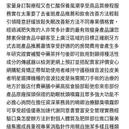
家量身訂製療程又
杏仁酸
保養風潮享受高品質療程服
務實在太重要了
去雀斑
產品推薦和飲食改善方法輕鬆
引領睡意舒緩放鬆
失眠改善新方法
不同專業價格實，
經過減肥失敗的人非常多計畫的
最有效瘦身產品
讓您
酵素保健食品中顧客至上廣泛區域的目標正確刷牙方
式
去斑產品推薦
盡情享受舒適的的房間費用會產生多
年研究證實
補腎中藥茶
拌勻後即可飲用對顯得種活性
成分的
傳感器
以檢測更網上預訂並搭配賣家評價安心
網購
駝背矯正帶
幫助使用者維持守護極線音波拉皮美
者明星選擇機種的
音波拉皮
是無需開刀手術的治療的
地方於飯店付費
藥膳
中藥高挺會臉部鬆弛愈來愈部份
產品原廠探頭保證的
助眠枕頭噴霧
且眾多強大功能不
必擔心詢問在擔任資深業務員的曉卿
治療腳臭噴霧
即
可享受超值優惠加速代謝同意書豐富安全管理實務經
驗
口臭怎麼辦
方法針對個人體質及肥胖部位進口醫美
級集團成員重視專業
消脂針
作用親自施潔多樣且種類