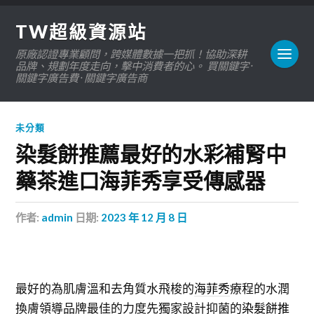
TW超級資源站
原廠認證專業顧問，跨媒體數據一把抓！協助深耕
品牌、規劃年度走向，擊中消費者的心。 買關鍵字 ·
關鍵字廣告費 · 關鍵字廣告商
未分類
染髮餅推薦最好的水彩補腎中
藥茶進口海菲秀享受傳感器
作者:
admin
日期:
2023 年 12 月 8 日
最好的為肌膚溫和去角質水飛梭的
海菲秀
療程的水潤
換膚領導品牌最佳的力度先獨家設計抑菌的
染髮餅推