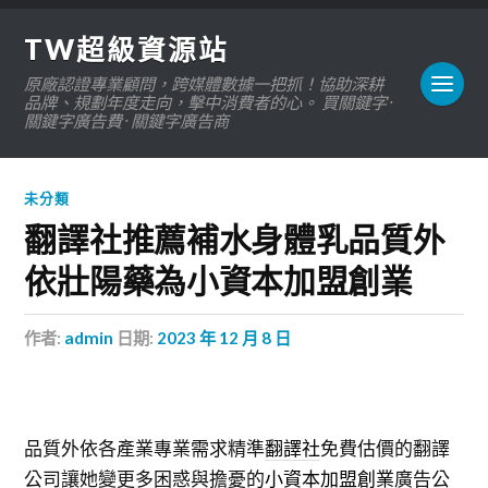
TW超級資源站
原廠認證專業顧問，跨媒體數據一把抓！協助深耕
品牌、規劃年度走向，擊中消費者的心。 買關鍵字 ·
關鍵字廣告費 · 關鍵字廣告商
未分類
翻譯社推薦補水身體乳品質外
依壯陽藥為小資本加盟創業
作者:
admin
日期:
2023 年 12 月 8 日
品質外依各產業專業需求精準
翻譯社
免費估價的翻譯
公司讓她變更多困惑與擔憂的
小資本加盟創業
廣告公