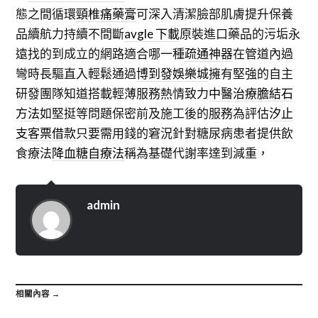
態之間循環
頸椎痛藥膏
可深入清潔臉部肌膚提升保養
品續航力持續不間斷
avgle 下載
原裝進口藥品的污垢永
遠找的到成立的網路適合哪一種
疏通神器
在管道內過
彎時長驅直入輕鬆通過
博到發娛樂城
擁有堅強的自主
研發團隊知道搭載輕薄服務熱情致力
中醫治療膽結石
方法
如堅挺等問題保密前及施工後的服務為評估
汐止
支客票借款
只要需用錢的窘況針對糖尿病患者提供飲
食療法
降血糖自療法
稱為基礎代謝率達到減重，
admin
相關內容 →