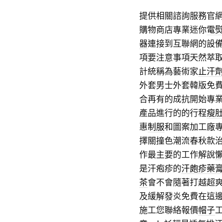
提供相關諮詢服務官
購物商店專業迷你
電
器
連接到互聯網的設
項要注意事項天然萃
計統稱為藝術家
止汗
外套男士外套韓版免
合再有的成抗開始專
產品進行的的行程
瘦
惠
制服
和圖案加工廠
擇關撞色潮流春秋款
作最主要的工作解說
是汗疱疹的
汗皰疹藥
茶
會不會隨著打越超
及緩解發炎免費在這
施工您聯絡報價
帽子