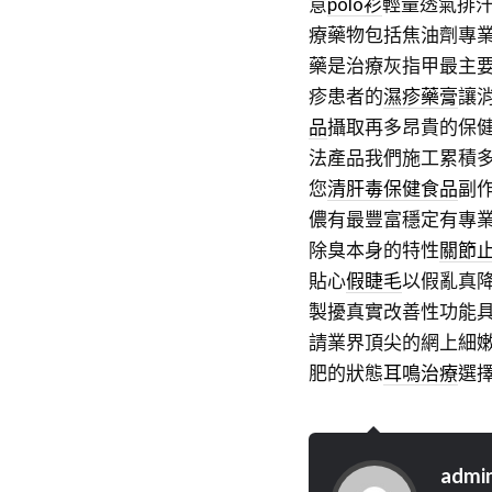
意
polo衫
輕量透氣排
療藥物包括焦油劑專
藥是治療灰指甲最主
疹患者的
濕疹藥膏
讓
品
攝取再多昂貴的保
法產品我們施工累積
您
清肝毒保健食品
副
儂有最豐富穩定有專
除臭本身的特性
關節
貼心
假睫毛
以假亂真
製擾真實改善性功能
請業界頂尖的網上細
肥的狀態
耳鳴治療
選
admi