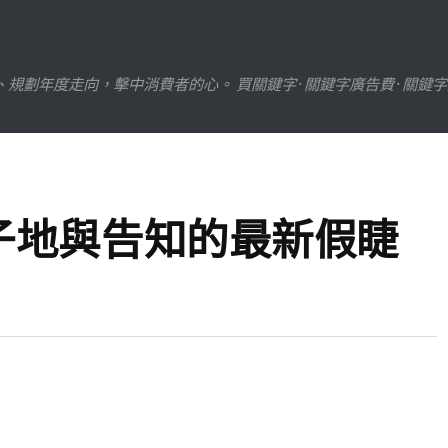
劃年度走向，擊中消費者的心。 買關鍵字 · 關鍵字廣告費 · 關鍵
子地與告知的最新假睫