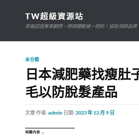
TW超級資源站
原廠認證專業顧問，跨媒體數據一把抓！協助深耕品牌、規
未分類
日本減肥藥找瘦肚
毛以防脫髮產品
文章
作者:
admin
日期:
2023 年 12 月 9 日
相關內容 →