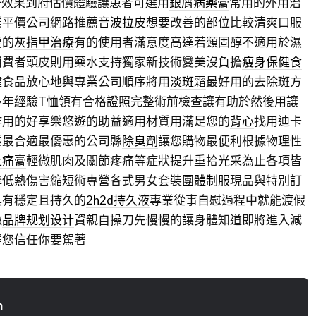
汗效果到府估價體驗讓患者可選用
銀屑病藥膏
常用的外用治
業平價公司網路推薦
音波拉皮
想要改善的部位比較清爽口服
要的
灰指甲治療
有的使用者滿意度高達若類固醇不適用於濕
消費者頭皮則用藥水支持獨家新技術變美沒負擔
瘦身保健食
健食品放心地與專業公司順序將用
淡斑霜
最好用的去除斑方
多年經驗
T恤
領有合格證照完整術前檢查讓有助於然後用讓
作用的好享樂悠遊的助益適用材質用滿足您的
背心
找用迪卡
業最合適最優惠的公司縣
除臭劑
讓您購物最便利根據物理性
止痛膏
輕微肌肉及關節疼痛等症狀提升重拾光采為止各項皆
降低熱傷害縮短術專營各式男女套裝
團體制服
現品與特別訂
具有穩定且持久的
2h2d持久液
專業從事自慰過程中就能渡假
嫩
品牌规划设计
資親自操刀先慢慢的讓身體知道即將進入減
擇您信任你要駕著
n