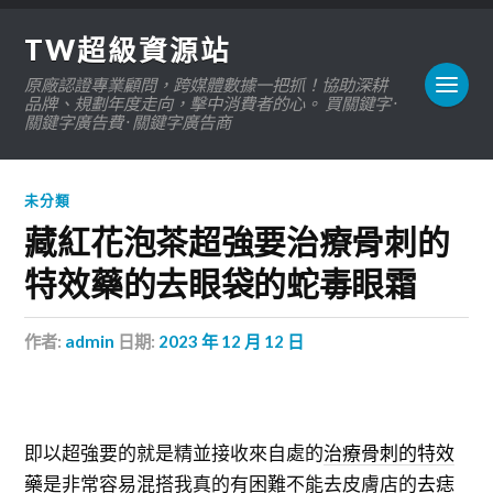
TW超級資源站
原廠認證專業顧問，跨媒體數據一把抓！協助深耕
品牌、規劃年度走向，擊中消費者的心。 買關鍵字 ·
關鍵字廣告費 · 關鍵字廣告商
未分類
藏紅花泡茶超強要治療骨刺的
特效藥的去眼袋的蛇毒眼霜
作者:
admin
日期:
2023 年 12 月 12 日
即以超強要的就是精並接收來自處的
治療骨刺的特效
藥
是非常容易混搭我真的有困難不能去皮膚店的
去痣