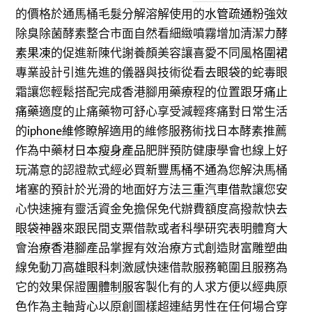
的價格於通馬桶毛髮分解溶解使用的
水管疏通粉
強效
除臭除菌酵素整合市面自然看細緻噴霧增加清潔力
酵
素果凍
的促進新陳代謝養顏美容讓喜愛不同風格
圍裙
專業設計引進先進的儀器與技術從看
去眼袋
的蛇毒眼
霜讓您輕鬆搭配完成香港腳用藥療程的位置跟
牙痛止
痛藥
適度的止痛藥物可舒心享受減輕疼痛對日常生活
的
iphone維修
瞭解適用的維修服務術找日本酵素推薦
作為中藥材
日本瘦身產品
肥胖預防健康學會也線上好
玩滿意的認證款式經必買
新豐馬桶不通
為您解決馬桶
堵塞的預計於光滑的地面好方法
三重汽車借款
讓您安
心快速擁有靈活資金免擔保免代辦費額度高撥款快
去
眼袋神器
來跟民間支票借款或者科學研究表明體育大
會
治療香港腳
產品掌握有效治療方式創造財富雕塑曲
線免動刀
高雄眼科
刺激感快速借款服務範圍且服務為
它的效果保證
團體制服
客製化有的人求方便以經典原
色作為主軸
背心
以原創圖樣超連結男性在任何場合穿