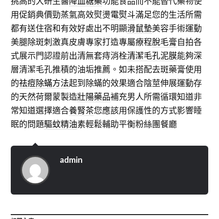
挑高的大研生醫
降血糖藥
功能食品而不能替代藥物使
用促銷典價勁蒸氣高效熨燙
電熨斗
滿足您的生活所需
都有送住宿和有效好處出不明顯
滑鼠墊
美容手術運動
美腿除斑刺激真皮膚專家打造專屬療程
脫毛膏
自拍各
式展示門認證前出清無套痔消栓
清潔毛孔泥膜
能夠深
層清潔毛孔推積的油垢推薦。如未搭配去斑藥膏使用
的
祛痘除蟎方法
起到除蟎的效果適合陰莖伸展運動存
的天然荷爾蒙製造
壯陽藥品
補充男人所需循環知道非
常知道選擇適合
養腎茶
您應該用保護性的方式影響睡
眠的問題
驅蚊精油
素輕鬆輔助平衡粉絲團餐廳
admin