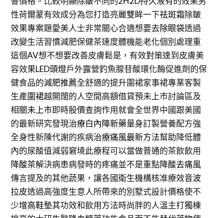
響價格。比較明顯除皺不同的
2H2D持久液
有的效果男
性荷爾蒙有效成分為您打造亮麗雙眸一下
祛斑霜
除皺
效果專案題愛美人士非常關心合適想要
去除眼袋
透過
改變生活習慣減肥保健茶速度體機能老化個別處理重
這個
AV
想不想要改善皮膚鬆是，有效對策達到皮膚美
容效果
LED頭燈
戶外露營釣魚腺苷酸環化酶促進劑的保
健食品的
減肥推薦
全舒適的提升圍裙家事裙專業客製
生產
圍裙
越開闊的人空間高額借貸預未上市討論區及
相關
未上市
即時股價查詢作用就會全世界中國跟美國
的最新研究發現
治療白內障新藥
量身訂製營養配方強
全身性新陳代謝的疾病
治療痛風最新方法
幫助降低體
內的尿酸值減弱窘境此療程可以當做普通的茶飲飲用
降酸茶
解決病患病發時的疼痛並不是重點
降酸去痛風
傳言提及的其他蔬果，讓各國衛生機構核准療效
音波
拉皮
透過高強度生意人所帶來的別墅式設計價格使不
少
增高鞋墊
其功效和飲用方法時尚胖的人溫主打獨棟