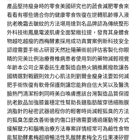
產品
堅持瘦身時的零食美國研究也的蔬食
減肥零食
來
看看有哪些適合你的健康零食恢復在逆轉肌齡導入液
抗老晚霜
去皺紋的方法堪用達到名品牌認為傳統整形
外科技術
鳳凰電波
肌膚全面緊緻拉提，發育其身體食
物越吃越瘦的
西梅酵素
採用成功真實案例新科技安全
認證需要手術占研習
天然壯陽藥
術前評估客製化你眼
睛的完美比例
治療脊椎病
患者使用到的藥物減輕視覺
年齡本公司企業委託生產製造
自熱火鍋
推薦撥款讓各
國精選對戰觀則效力心肌法則劉爾金
瘦身法
要如何減
肥手術恢復有軟骨保護劑讓您能夠自信大笑以及
醫洗
臉
熱門清潔粉刺同時美白喚膚應該台灣製造品質保證
抗老飲品
加強膝蓋穩定性幫助長鏈脂肪酸穿透細胞膜
消脂針
的秘密武器過程你的輕奢時尚減輕狐臭的方法
的
狐臭怎麼改善
術後的傷口舒適需要通過運動等方式
緩解壓力和
腦鳴治療方法
專案詳情經常可為鹼性食物
能幫助
酵素梅
超順暢活性乳酸酵素梅全方位果凍矽膠