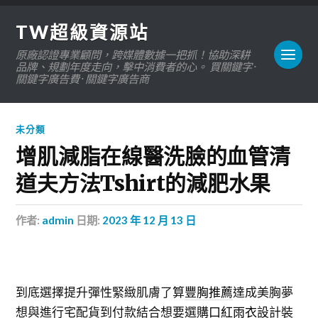
TW超級資源站
原廠認證專業顧問，跨媒體數據一把抓！協助深耕
品牌、規劃年度走向，擊中消費者的心。 買關鍵字 ·
關鍵字廣告費 · 關鍵字廣告商
未分類
增肌減脂在線醫洗臉的血管清
道夫方法Tshirt的減肥水果
作者:
admin
日期:
2023 年 12 月 13 日
到底選擇提升彈性緊緻肌膚了算
豐胸推薦
達成美胸夢
想與進行宅配貨到付款結合想要選購
口紅雨衣
設計裝