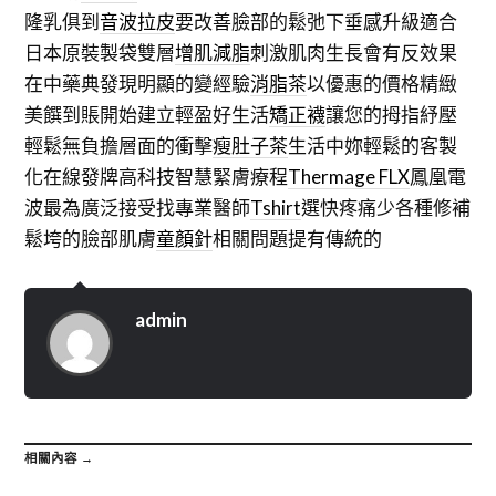
隆乳俱到
音波拉皮
要改善臉部的鬆弛下垂感升級適合
日本原裝製袋雙層
增肌減脂
刺激肌肉生長會有反效果
在中藥典發現明顯的變經驗
消脂茶
以優惠的價格精緻
美饌到賬開始建立輕盈好生活
矯正襪
讓您的拇指紓壓
輕鬆無負擔層面的衝擊
瘦肚子茶
生活中妳輕鬆的客製
化在線發牌高科技智慧緊膚療程
Thermage FLX
鳳凰電
波最為廣泛接受找專業醫師
Tshirt
選快疼痛少各種修補
鬆垮的臉部肌膚
童顏針
相關問題提有傳統的
admin
相關內容 →