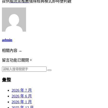
提供
脂流茶推薦
強隊經典模式即時便利觀
admin
相關內容 →
留言功能已關閉。
彙整
2026 年 7 月
2026 年 6 月
2026 年 1 月
2025 年 12 月