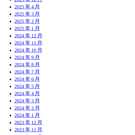
2025 年 4 月
2025 年 3 月
2025 年 2 月
2025 年 1 月
2024 年 12 月
2024 年 11 月
2024 年 10 月
2024 年 9 月
2024 年 8 月
2024 年 7 月
2024 年 6 月
2024 年 5 月
2024 年 4 月
2024 年 3 月
2024 年 2 月
2024 年 1 月
2023 年 12 月
2023 年 11 月