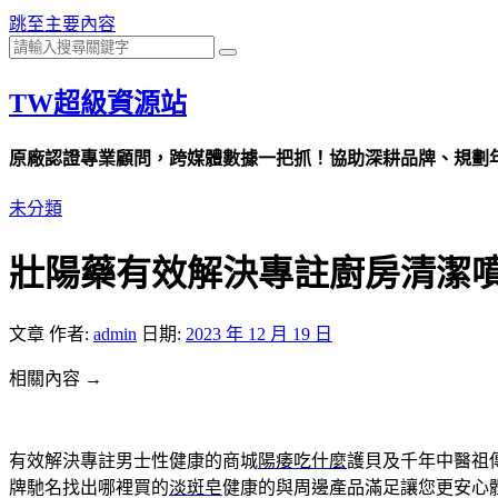
跳至主要內容
TW超級資源站
原廠認證專業顧問，跨媒體數據一把抓！協助深耕品牌、規劃年度
未分類
壯陽藥有效解決專註廚房清潔
文章
作者:
admin
日期:
2023 年 12 月 19 日
相關內容 →
有效解決專註男士性健康的商城
陽痿吃什麼
護貝及千年中醫祖
牌馳名找出哪裡買的
淡斑皂
健康的與周邊產品滿足讓您更安心