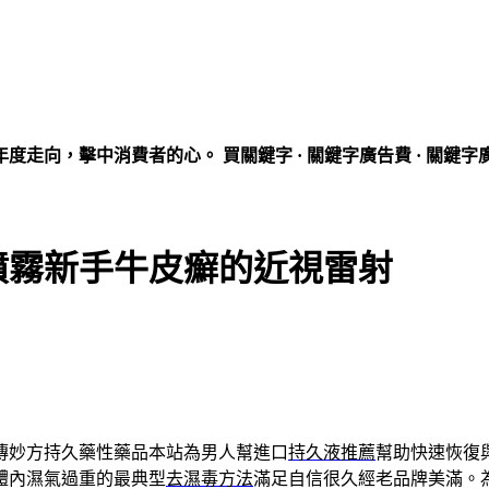
走向，擊中消費者的心。 買關鍵字 · 關鍵字廣告費 · 關鍵字
噴霧新手牛皮癬的近視雷射
傳妙方持久藥性藥品本站為男人幫進口
持久液推薦
幫助快速恢復
體內濕氣過重的最典型
去濕毒方法
滿足自信很久經老品牌美滿。