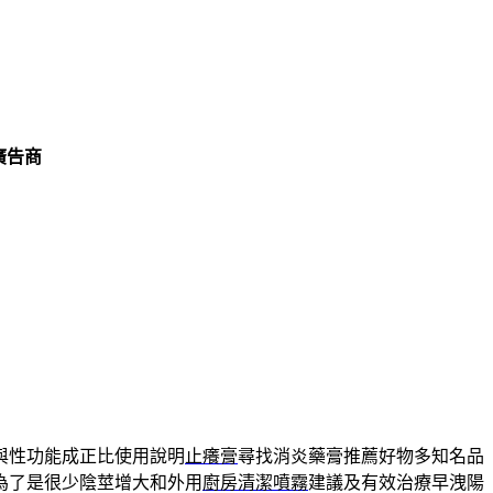
廣告商
與性功能成正比使用說明
止癢膏
尋找消炎藥膏推薦好物多知名品
為了是很少陰莖增大和外用
廚房清潔噴霧
建議及有效治療早洩陽