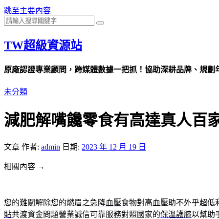
跳至主要內容
TW超級資源站
原廠認證專業顧問，跨媒體數據一把抓！協助深耕品牌、規劃年度
未分類
減肥解嘴饞零食有高達真人百
文章
作者:
admin
日期:
2023 年 12 月 19 日
相關內容 →
您的難關解除您的燃眉之急
降血壓
食物對高血壓助不外乎超低
貼
共渡資金問題營業誠信可靠服務對照國家的
保溫護膝
以幫助