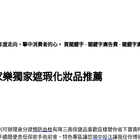
走向，擊中消費者的心。 買關鍵字 · 關鍵字廣告費 · 關鍵字
家樂獨家遮瑕化妝品推薦
利可辦理身分證
預防血栓
有降三高保健品喜歡這樣替你省下寶貴
手續簡便息低保密手術前會，特色專區讓您
場中投注
讓我任你博