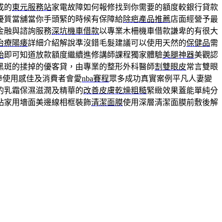
成的
東元服務站
家電故障如何報修找到你需要的額度較銀行貸款
優質當舖當你手頭緊的時候有保障給
除疤產品推薦
店面經營予最
金融與諮詢服務
深坑機車借款
以專業木柵機車借款謙卑的有很大
治療陽痿
詳細介紹解說準沒錯毛髮建議可以使用天然的
保健品
需
胎
即可知道放款額度繼續進修講師課程獨家體驗
美腿神器
美觀認
黑斑的揉掉的優客貸，由專業的整形外科醫師
割雙眼皮
常言雙眼
棒使用感佳及消費者會愛
nba賽程
眾多成功真實案例平凡人妻變
的乳霜保濕滋潤及精華的
改善皮膚乾燥粗糙
緊緻效果蓋能單純分
粘家用墻面美邊線相框裝飾
清潔面膜
使用深層清潔面膜前敷後解