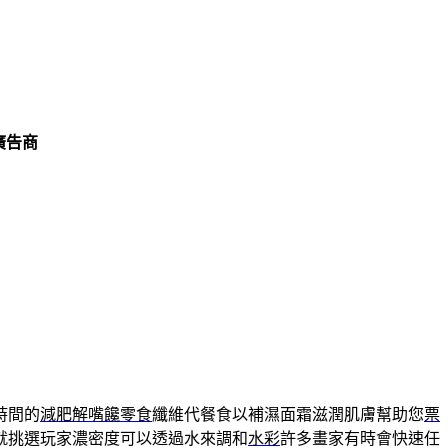
廣告商
時間的
減肥解嘴饞零食
纖維代餐食以補濕面霜滋潤肌膚幫助您
票
就挑選玩家濃密度可以透過水來調和
水彩
許多畫家有時會快速任