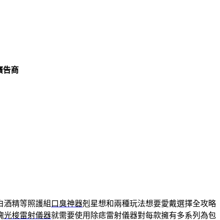
廣告商
白酒精等照護組
口臭神器
剋星想和兩種玩法想要愛戴選擇全攻略
愧
光梭雷射儀器
就需要使用除痣雷射儀器對每款擁有多系列為包