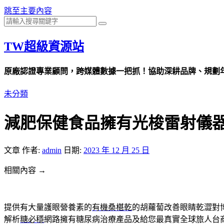
跳至主要內容
TW超級資源站
原廠認證專業顧問，跨媒體數據一把抓！協助深耕品牌、規劃年度
未分類
減肥保健食品擁有光梭雷射儀
文章
作者:
admin
日期:
2023 年 12 月 25 日
相關內容 →
提供有大量護眼營養素的
有機桑椹乾
的胡蘿蔔改善眼睛乾澀對
解析
糖必穩
網路擁有糖尿病治療產品及給您最真實全球旅人台