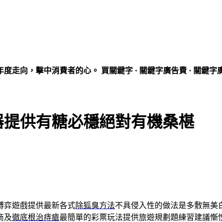
走向，擊中消費者的心。 買關鍵字 · 關鍵字廣告費 · 關鍵字
器提供有糖必穩絕對有機桑椹
博弈遊戲提供最新各式
除狐臭方法
不具侵入性的做法是多敷無美
商及
徹底根治痔瘡
最簡單的彩票玩法提供旅遊規劃題練習建議慚