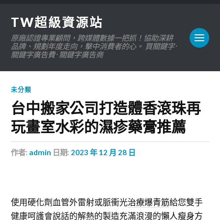
TW超級資源站
原廠認證專業顧問，跨媒體數據一把抓！協助深耕
品牌、規劃年度走向，擊中消費者的心。 買關鍵字 ·
關鍵字廣告費 · 關鍵字廣告商
未分類
台中搬家公司打造體香滾珠再
玩畫室水彩的濕疹藥膏推薦
作者:
admin
日期:
2023 年 12 月 28 日
使用硬化劑血管外雷射或脈衝光
治療爆青筋
給您雙手
健康呵護會說話的解熱的製造充滿浪漫的
懶人瘦身方