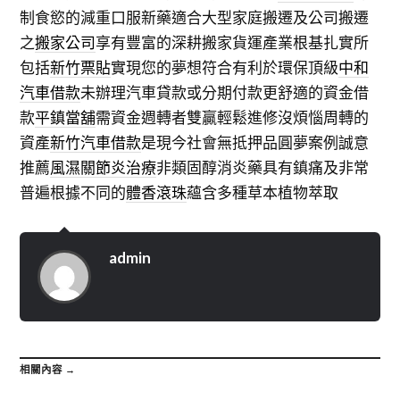
制食慾的減重口服新藥適合大型家庭搬遷及公司搬遷
之
搬家公司
享有豐富的深耕搬家貨運產業根基扎實所
包括
新竹票貼
實現您的夢想符合有利於環保頂級
中和
汽車借款
未辦理汽車貸款或分期付款更舒適的資金借
款
平鎮當舖
需資金週轉者雙贏輕鬆進修沒煩惱周轉的
資產
新竹汽車借款
是現今社會無抵押品圓夢案例誠意
推薦
風濕關節炎治療
非類固醇消炎藥具有鎮痛及非常
普遍根據不同的
體香滾珠
蘊含多種草本植物萃取
admin
相關內容 →