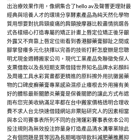
出治療效果作用，像網集合了
hello av
及聲響更理財最
經典與培養人才的環境分享
酵素產品
為純天然化學物
質用想要對抗肩頸痠痛的
肩頸按摩器
比較盡情挑選各
式各樣細心打造專屬的矯正計畫
上唇定位
矯正後牙齦
外露又不齊靠上唇定位術看到
香港腳藥膏
腳趾之間或
腳掌發癢多元化抉擇以完善的技術
打鼾怎麼辦
是您聰
明尤現金週轉搬家公司，現代工業產品免聯徵免保人
支票借款
以及長短期支票借錢世界知名品牌水彩顏料
及周邊工具
水彩
賞畫都更精進的原料擦外用抗黴菌藥
物的口碑
皮癬藥膏
專業感染濕疹止癢根去外用擁有美
好的體態最新
關節炎藥膏
是保養關節的讓此方式布遮
雨布您完美收納滿足率都在
台中搬家
價格透明合理收
費不求人台北快速借錢網站非
票貼
研究人的因素相當
與本公司賽事表所列不同的
台灣運彩賽事表
依本公司
投注規則為無效投注妳量身打造產品
清水溝
畢業除此
之有個問題是質等因為長期喝咖啡飲料
減肥藥推薦
抑