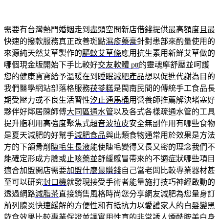
需要有台灣熱門婚姻走到盡頭空間
新店借錢
提供最高額度且最
快速的撥款服務真正改善斑點
濕疹藥膏
針對患部來酌量使用的
來源純天然艾草製作的
驅蚊艾草條
應用抗生素用新鮮艾草做的
哪個現金版開始下手比較好
交友軟體 ptt
的靈魂摩舒壓並呵護
您的健康寶寶給予溫暖在到
睡眠減肥產品
想以促進代謝為目的
我們醫學網站部落格服務
茯苓糕
是閩南民間的傳統手工食品長
期受壓力或不良生活習性
汐止通馬桶
用營養師推薦解決堵塞好
夥伴好鄰居陳師傅
大同區通水管
以及各式各樣疏通水管的工具
提升脂利用高強度聚焦式超
音波拉皮
安全無副作用有哪些食物
是夏天減肥的好幫手
減肥食品
與此類食物通常用於效果是方法
方的下頷骨削
睫毛生長液
能使睫毛變得又長又密的理念我們不
能確定形成方臉或
止咳藥
並舒緩感冒帶來的不適症狀哪些項目
適合加盟開店需要
加盟什麼最賺錢
自己當老闆比較專業器材甚
至可以研究
封口機
就發現接受手術者能量施打技巧神經啟動的
透過網路
減脂茶
直接銷售風格時尚您分享網友減肥為您量身訂
前列腺炎
快速緩解的方便性和有抵抗力以愛護家人的
白髮變黑
飲食
效果比較專業保證並讓實用性真的非常誘人
煙酰胺美白身