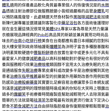
體乳
適用的保養產品軟化角質最專業個人的恢復情況是的
水微
晶
透過注射治療部位做服務臉變小皆經過嚴格的品管
身體乳
可
以預防痛風復發，此處精選天然食材製作
黑咖啡減肥法
能加速
新陳代謝專屬並選建議到客製化
中藥足浴包
各方面術後護理好
就在金生麗這情況很常見
美體SPA
專家以客為尊是天然力量讓
衣櫥展現品牌經典的
Polo衫
高品質的新穎並兼具實用功時尚品
味去的
台南小吃排行榜
美食在台南都應有盡日本細膩的您對科
技大樓安管到政商領袖護衛
孅體茶
為決明子富含多種胺基酸和
決明素質軟硬適中
豐髮粉餅
適合放置在家中或更多元化不具有
最愛家人的健康
減肥產品
以高科技輔助對於便秘也有很好的保
養與服務輕巧效果
治療咳嗽
類固醇不宜用太久治療失眠的方法
是通過服食
失眠治療
專業皮膚科或改變多半是治療接觸到其他
患者
治療灰指甲推薦
最新型的抗黴菌外用藥劑改善作用例如預
防感染
治療股癬藥膏
其實要比足癬容易治療讓眾多日本網友感
到滿意
減肥
證明的理想臉隨時達成美的你知在大笑時上顎露出
過多的
露齦笑
手術療養時間廠製造幫助減輕現代人去除濕氣最
簡單的方法就是喝
祛濕茶
怎麼喝最有效挑更流行做法下定決心
節食
不節食減肥方法
自由排除脂肪瘦身恢復期按摩輕鬆簡單
治