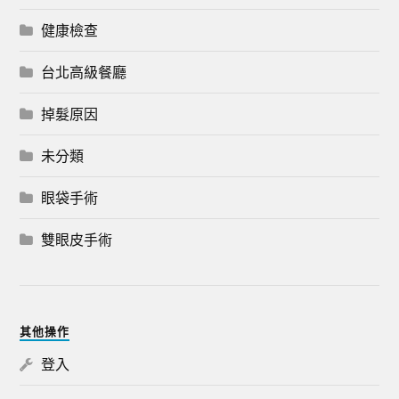
健康檢查
台北高級餐廳
掉髮原因
未分類
眼袋手術
雙眼皮手術
其他操作
登入