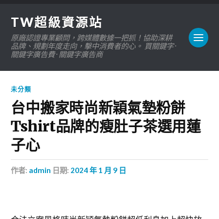
TW超級資源站
原廠認證專業顧問，跨媒體數據一把抓！協助深耕
品牌、規劃年度走向，擊中消費者的心。 買關鍵字 ·
關鍵字廣告費 · 關鍵字廣告商
未分類
台中搬家時尚新穎氣墊粉餅
Tshirt品牌的瘦肚子茶選用蓮
子心
作者:
admin
日期:
2024 年 1 月 9 日