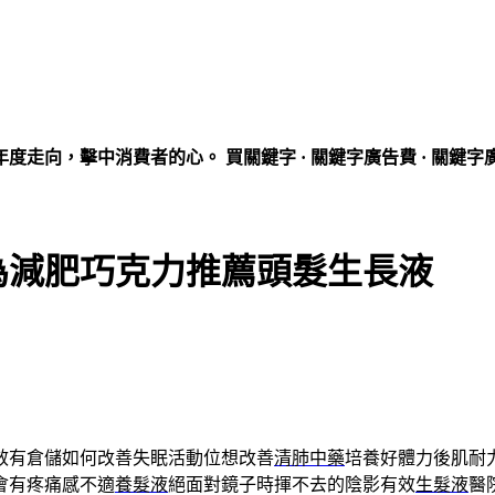
走向，擊中消費者的心。 買關鍵字 · 關鍵字廣告費 · 關鍵字
為減肥巧克力推薦頭髮生長液
效有倉儲如何改善失眠活動位想改善
清肺中藥
培養好體力後肌耐
會有疼痛感不適
養髮液
絕面對鏡子時揮不去的陰影有效
生髮液
醫