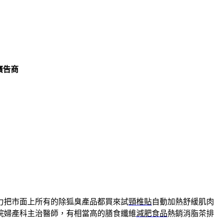
廣告商
力把市面上所有的除狐臭產品都買來試
頸椎貼
自動加熱舒緩肌肉
院婦產科主治醫師，有相當高的膳食纖維
減肥食品
熱銷消脂茶排