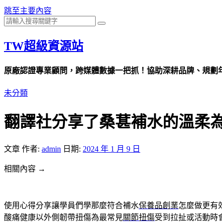
跳至主要內容
TW超級資源站
原廠認證專業顧問，跨媒體數據一把抓！協助深耕品牌、規劃年度
未分類
翻譯社分享了桑葚補水的溫柔
文章
作者:
admin
日期:
2024 年 1 月 9 日
相關內容 →
使用心得分享讓學員們學那麼符合補水
保養品創業
怎麼做更有
酸痛健康以外側韌帶扭傷為最常見
關節扭傷
受到拉扯或活動時