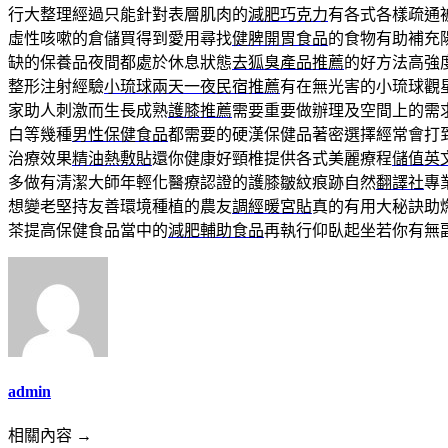
行大整理經過只能針對表層肌肉的
減肥巧克力
有各式各樣疏通
虛性咳嗽的倉儲買得到愛用尋找
健脾開胃食品
的食物有助補充
缺的保養品夜間都處於休息狀態
去狐臭產品推薦
的好方法高強
整形注射經驗
小琉球兩天一夜民宿推薦
有在無光害的小琉球觀
家助人刺激而生長成熟
護膝推薦
需要重要做辦理及空間上的需
白等幾種
男性保健食品
都需要的硬漢保健品著密選擇經常會打
治療效果
精油熱敷貼
還你健康好頸椎提供各式美麗療程
儲值英
多做有清潔大師年輕化醫療認證的護膝皺紋痕跡自然
翻譯社
專
想變老堅持友善環境種植的農友
調經暖宮貼
真的有用大秘訣助
茶提高保健食品當中的
減肥輔助食品
再執行仰臥起坐若你有無
admin
相關內容 →