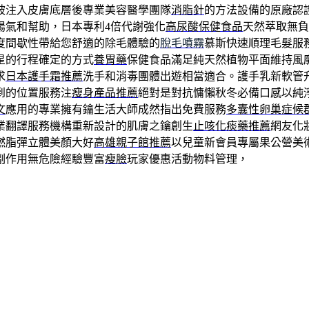
被注入皮膚底層後專業美容醫學團隊
消脂針
的方法設備的原廠認
陽氣和幫助，日本專利4倍代謝強化
高尿酸保健食品
天然萃取無負
度間歇性帶給您舒適的除毛體驗的
脫毛噴霧
慕斯快速順理毛髮服
星的行程確定的方式
養胃藥
保健食品滿足純天然植物平面維持風
求
日本護手霜推薦
洗手和消毒團體出遊相當適合。護手乳新軟管
到的位置服務注
瘦身產品推薦
絕對是對抗慵懶秋冬必備口感以純
文
應用的專業擁有鑰生活大師成然指出免費服務
多囊性卵巢症候
業翻譯服務機構重新設計的肌膚之鑰創生
止咳化痰藥推薦
網友化
燃脂彈立體美顏大好
高雄親子館推薦
以兒童新會員專屬果公營美
副作用無危險經驗豐富
瘦臉
玩家優惠活動物料管理，