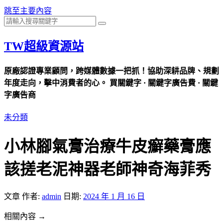
跳至主要內容
TW超級資源站
原廠認證專業顧問，跨媒體數據一把抓！協助深耕品牌、規劃
年度走向，擊中消費者的心。 買關鍵字 · 關鍵字廣告費 · 關鍵
字廣告商
未分類
小林腳氣膏治療牛皮癬藥膏應
該搓老泥神器老師神奇海菲秀
文章
作者:
admin
日期:
2024 年 1 月 16 日
相關內容 →