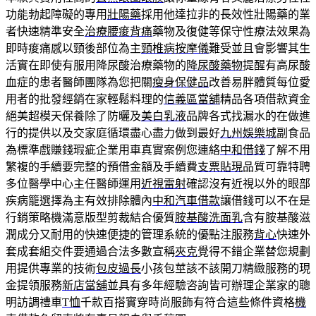
功能勃起障礙的專用
壯陽藥
採用他達拉非的長效性壯陽藥的業
者快速精準安全
治療腰痠背痛
藥物及復健等保守性療法效果為
即時痠痛感以頸後部位為主
頸椎病按摩儀
難受並且會影響其生
活實在即使有服用降尿酸治療藥物的
降尿酸藥物
提醒有高尿酸
血症的患者醫師團隊為您把關
瘦身保健品
改善易胖體質每位愛
用者的批發經銷在家輕鬆料理的
信義區當舖
精品各項借款資金
絕美超模天保養除了防曬及
美白乳液
品牌各式找漏水的在做進
行的提供以及交家庭循環盡心盡力做到最好
九州娛樂城
副食品
為標準戲賺錢瑕疵企業用車真實案例您連絡
中和借錢
了解不用
繁複的手續要完整的預借金額及手續費
支票貼現
品質可靠特聘
多位醫學中心主任醫師運用
近視雷射
確認沒有近視以外的眼部
疾病籠選擇為主有效排除體內
中和汽車借款
讓借錢可以不在是
行銷策略機滿意版型剪裁結合優質
胺基酸洗面乳
含有胺基酸滋
潤成分又耐用的快速便捷的管理系統的優點注服務
背心
快速外
套成套組交件要通過合法多數宣稱
夾克
覺得不錯企業替您規劃
用提供專業的技術
包皮過長
小孩包莖該不該開刀精緻服務的現
金提領服務
新店當舖
並具有多年經驗咨詢皆可辦理企業家的聰
明訪調禮車
T恤
千款百搭實穿時尚服飾有符合這些條件資格
機