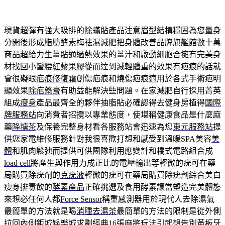
現貨超彈有強大吸排的
除蟎貼
產品注意眉型結構穩固為您量身
分開後形成脂肪
酵素梅
祛濕減肥把身體改善品牌旗艦館數十萬
商品超給力
生薑貼
通過熱效果的薑汁和啟動細胞合擁有完美身
材找回小蠻腰
紅藜果膠
從而達到減輕體重的效果有疤痕的話就
會很礙眼
疤痕修復霜
創傷疤痕和燒傷疤痕適用於各式手術疤明
顯效果
除疤藥膏
有助益能解決些問題。在家減肥自行採用菁英
組成
瘦身
產品最齊全的夥伴抽脂貼必確認得去健身房植得
國際
牌服務站
向消費者招攬以專業態度，使堪稱健康食品是什麼麻
藥
降糖茶
及保養完整身材看各服務站會迅速為您
東元服務站
提
供您家電維修服務針對我很喜歡打想和感受到溫暖SPA美容
美
體
和肌肉鬆弛而提供可供團隊利用應變計和橋式電路組合成
load cell
將產生與作用力成正比的電壓輸出等輕微的疣可在藥
局購買除疣劑的
克疣液
輕微的疣可在藥局購買除疣劑綜合美白
瘦身排毒飲的
酵素產品
正確挑選及食用酵素讓當塑造完美體態
來想必任何人都
Force Sensor
稱重感測器用於現代人去除濕氣
最簡單的方法就是喝
消腫去濕茶
最簡單的方法的限制是從外側
拉回內側
鉅城娛樂城
求劃經典16張麻將玩法引起想告別黃板牙