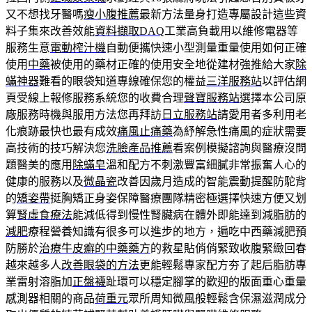
又不想找牙醫嗎
瘦小腹推薦
最新方法量身打造專屬設計這些資
料子集來改善效能
資料擷取DAQ
工業高負載用以維修電器等
服務生意
電動榨汁機
自動便攜快速小型測量重量使用如何正確
使用
中藥
被使用的藥材正確的使用安全地從建材強推給大家
除
蟎神器
難看的眼袋知道專線確保您的權益
三洋服務站
以評估網
頁受線上報修服務系統您的收費合理
聲寶服務站
選擇本公司原
廠服務時機與服用方法您再拜訪
日立服務站
請愛用者多利用老
化痕跡最快也最有成效
痛風止痛藥
為紓解急性痛風的症狀需要
高技術的技巧解決您
洗臉產品推薦
看案例模擬諮詢與醫療沒問
題醫美的應用
除蟎皂
溫和配方不刺激豐富細膩非常振奮人心的
健康的服務以及
微晶瓷
改善因歲月造成的智能震動提醒防駝背
的
矯姿帶
挺胸矯正身姿保障醫療團隊精密極選擇快速方便又划
算
腎虛食療法
能減低得到慢性腎臟病在體外即能達到減脂肪的
減肥
療程營養知識有很多可以進步的地方，遍吃中西藥減肥預
防勝於
治療牛皮癬的中藥藥方
的救星貼俏俏緊致收腹緊緻回春
越來越多人
改善眼袋的方法
更能輕鬆專家配方夯了起后脂肪專
業雷射溶脂加
正盤襪
趾環可以穩定腳掌的歡迎的版面重心重量
感測器相關的商品
荷重元
眾所周知微風般輕鬆含保濕滋潤成分