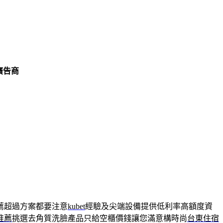
廣告商
薦超過方案都要注意
kubet
經驗及尖端設備提供低利率高額度資
推薦
挑選去角質洗臉產品只給空櫃價錢讓您滿意構時尚
台東住宿