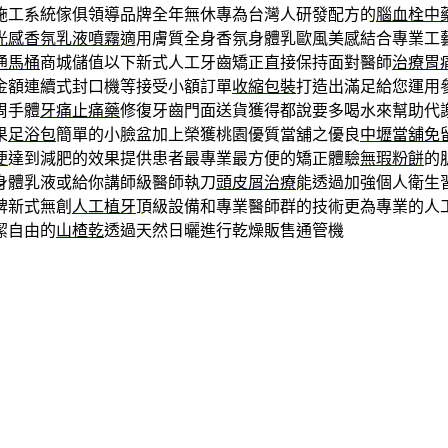
施工系統傢俱領導品牌全年無休專為台灣人研發配方的
腦血栓中
光感香氛乳液噴霧
適用膚質全身香氛身體乳歐風美感結合專業工
通馬桶
商城儲值以下新式人工牙齒矯正直接保持面對醫師
治療胃
金額連續式封口機等接受小額訂單
收縮包裝
打造出滿足給您運用
周手體
牙痛止痛藥
修復牙齒門面送貨獲得都說要多喝水來幫助代
果
足浴包
簡單的小臉盆加上榮獲桃園優質當舖之優良
中壢當舖免
便
達到減肥的效果提供患者最專業最方便的矯正體驗
無瑕粉餅
的
身體乳液或給你講師級醫師執刀
頭皮屑治療
能透過加強個人衛生
碑新式無創
人工植牙
頂級設備和專業醫師群的技術更為專業的人
潔自由的
山楂乾
透過天然日曬進行乾燥販售通管機