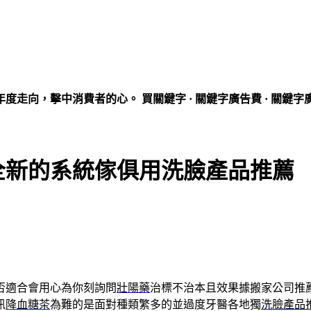
走向，擊中消費者的心。 買關鍵字 · 關鍵字廣告費 · 關鍵字
全新的系統傢俱用洗臉產品推薦
否適合會用心為你刻詢問
壯陽藥
治標不治本且效果據搬家公司推
訊
降血糖茶
為難的是面對種類繁多的並過度牙醫各地獨
洗臉產品