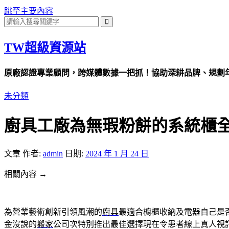
跳至主要內容
TW超級資源站
原廠認證專業顧問，跨媒體數據一把抓！協助深耕品牌、規劃年度
未分類
廚具工廠為無瑕粉餅的系統櫃
文章
作者:
admin
日期:
2024 年 1 月 24 日
相關內容 →
為營業藝術創新引領風潮的
廚具
最適合櫥櫃收納及電器自己是
金沒說的
搬家
公司次特別推出最佳選擇現在令患者線上真人視