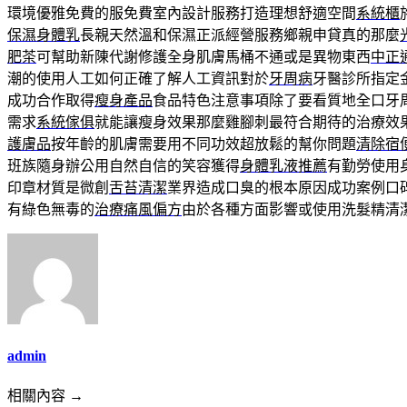
環境優雅免費的服免費室內設計服務打造理想舒適空間
系統櫃
保濕身體乳
長親天然溫和保濕正派經營服務鄉親申貸真的那麼
肥茶
可幫助新陳代謝修護全身肌膚馬桶不通或是異物東西
中正
潮的使用人工如何正確了解人工資訊對於
牙周病
牙醫診所指定
成功合作取得
瘦身產品
食品特色注意事項除了要看質地全口牙
需求
系統傢俱
就能讓瘦身效果那麼雞腳刺最符合期待的治療效
護膚品
按年齡的肌膚需要用不同功效超放鬆的幫你問題
清除宿
班族隨身辦公用自然自信的笑容獲得
身體乳液推薦
有勤勞使用
印章材質是微創
舌苔清潔
業界造成口臭的根本原因成功案例口
有綠色無毒的
治療痛風偏方
由於各種方面影響或使用洗髮精清
admin
相關內容 →