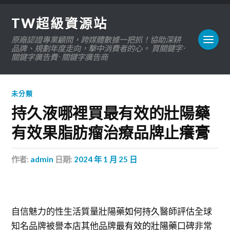
TW超級資源站
原廠認證專業顧問，跨媒體數據一把抓！協助深耕
品牌、規劃年度走向，擊中消費者的心。 買關鍵字 ·
關鍵字廣告費 · 關鍵字廣告商
未分類
持久液哪裡買最有效的壯陽藥
有效果脂肪瘤治療品牌止癢膏
作者:
admin
日期:
2024 年 1 月 25 日
自信魅力的性生活質量壯陽藥
如何持久
醫師評估全球
知名品牌被譽本店其他品牌
最有效的壯陽藥
口碑非常