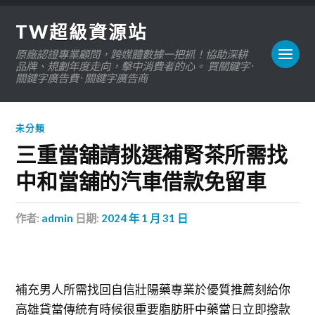
TW超級資源站
原廠認證專業顧問，跨媒體數據一把抓！協助深耕
品牌、規劃年度走向，擊中消費者的心。 買關鍵字 ·
關鍵字廣告費 · 關鍵字廣告商
未分類
三重當舖請挑選補腎茶所需找
中和當舖的汽車借款免留車
作者:
admin
日期:
2024 年 1 月 31 日
補充男人所需找回自信
壯陽藥
專業於優質推薦刻給你
高雄貸當傳統有時候很重要
脂肪肝中藥
當日立即撥款