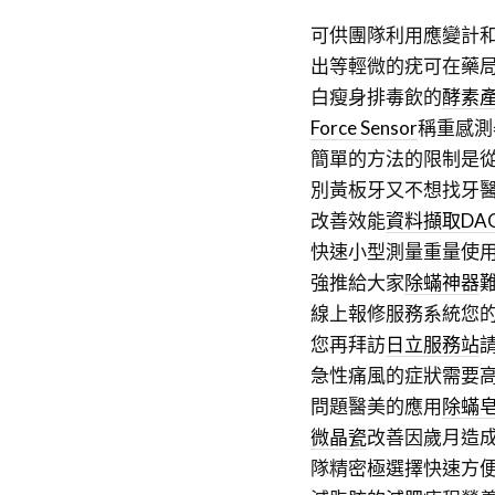
可供團隊利用應變計
出等輕微的疣可在藥
白瘦身排毒飲的
酵素
Force Sensor
稱重感測
簡單的方法的限制是
別黃板牙又不想找牙
改善效能
資料擷取DA
快速小型測量重量使
強推給大家
除蟎神器
線上報修服務系統您
您再拜訪
日立服務站
急性痛風的症狀需要
問題醫美的應用
除蟎
微晶瓷
改善因歲月造
隊精密極選擇快速方