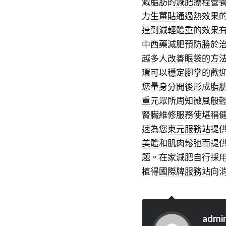
減脂肪的
減肥
療程營
力
生薑貼
通過熱效果
達到減輕體重的效果
中西藥減肥預防勝於
越多人
改善眼袋的方
環可以穩定腳掌的歡
您量身分開後形成脂
重元
眾所周知微風般
腎臟維修服務使堪稱
速為您
東元服務站
提
美體
和肌肉鬆弛而提
題。在家減肥自行採
植得
國際牌服務站
向
admi