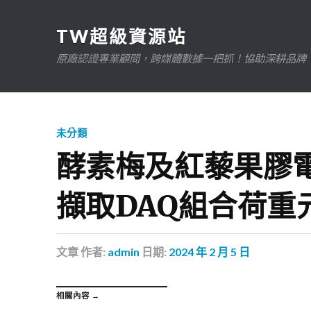
TW超級資源站
原廠認證專業顧問，跨媒體數據一把抓！協助深耕品牌、規
未分類
酵素梅及紅藜果膠電路l
擷取DAQ組合荷重
文章
作者:
admin
日期:
2024 年 2 月 5 日
相關內容 →