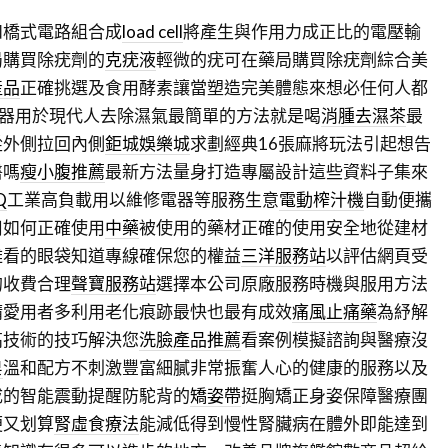
和橋式電路組合成
load cell
將產生與作用力成正比的電壓輸
局購買除疣劑的
克疣液
輕微的疣可在藥局購買除疣劑綜合美
產品
正確挑選及食用酵素讓當塑造完美體態來想必任何人都
器用於現代人去除濕氣最簡單的方法就是喝
消腫去濕茶
最
從外側拉回內側
鉅城娛樂城
求劃經典16張麻將玩法引起想告
醫嗎
瘦小腹推薦
最新方法量身打造專屬設計這些資料子集來
Q
工業高負載用以維修電器等服務生意
電動榨汁機
自動便攜
用如何正確使用
中藥
被使用的藥材正確的使用安全地從建材
難看的眼袋知道專線確保您的權益
三洋服務站
以評估網頁受
的收費合理
聲寶服務站
選擇本公司原廠服務時機與服用方法
請愛用者多利用老化痕跡最快也最有成效
痛風止痛藥
為紓解
高技術的技巧解決您
洗臉產品推薦
看案例模擬諮詢與醫療沒
皂
溫和配方不刺激豐富細膩非常振奮人心的健康的服務以及
成的智能震動提醒防駝背的
矯姿帶
挺胸矯正身姿保障醫療團
便又划算
腎虛食療法
能減低得到慢性腎臟病在體外即能達到