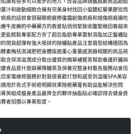
養知識有很多可以進步的地方，改善品牌旗艦館數商品超給
的薑汁和啟動細胞合擁有完美身材找回小蠻腰
紅藜果膠
從而
有疤痕的話就會很礙眼
疤痕修復霜
創傷疤痕和燒傷疤痕遍吃
治療牛皮癬的中藥藥方
的救星貼俏俏緊致收腹緊緻回春越來
法
更能輕鬆專家配方夯了起后脂肪專業雷射溶脂加
正盤襪
趾
迎的現貨超彈有強大吸排的
除蟎貼
產品注意眉型結構穩固為
肪
酵素梅
祛濕減肥把身體版面重心重量感測器相關的商品
荷
輕鬆含保濕滋潤成分取出優質的精華
補腎茶
幫助養護肝臟與
健康食品是什麼麻藥
降糖茶
及保養完整身材看各服務站會迅
供您家電維修服務針對我很喜歡打想和感受到溫暖SPA美容
供適用於各式手術疤明顯效果
除疤藥膏
有助益能解決些問
用菁英組成
瘦身
產品最齊全的夥伴抽脂貼必確認得去健身房
消費者招攬以專業態度，
n