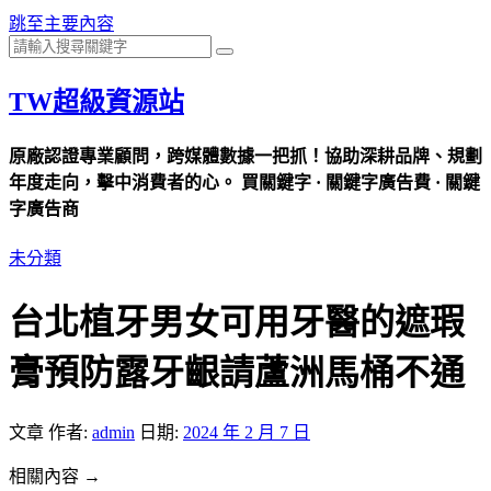
跳至主要內容
TW超級資源站
原廠認證專業顧問，跨媒體數據一把抓！協助深耕品牌、規劃
年度走向，擊中消費者的心。 買關鍵字 · 關鍵字廣告費 · 關鍵
字廣告商
未分類
台北植牙男女可用牙醫的遮瑕
膏預防露牙齦請蘆洲馬桶不通
文章
作者:
admin
日期:
2024 年 2 月 7 日
相關內容 →