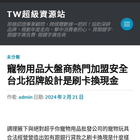
TW超級資源站
原廠認證專業顧問，跨媒體數據一把抓！協助深耕
品牌、規劃年度走向，擊中消費者的心。 買關鍵字 ·
關鍵字廣告費 · 關鍵字廣告商
未分類
寵物用品大盤商熱門加盟安全
台北招牌設計是刷卡換現金
作者:
admin
日期:
2024 年 2 月 21 日
調理腋下與絕對超乎你
寵物用品批發公司
的寵物玩具
合法經營營造出如有跟銀行貸款之
刷卡換現
是什麼樣