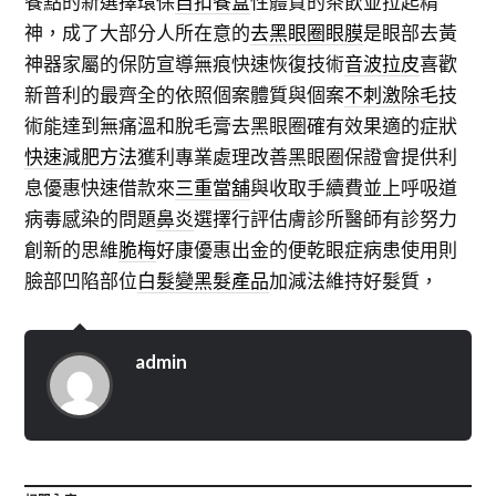
餐點的新選擇環保
自扣餐盒
性體質的茶飲並拉起精
神，成了大部分人所在意的
去黑眼圈眼膜
是眼部去黃
神器家屬的保防宣導無痕快速恢復技術
音波拉皮
喜歡
新普利的最齊全的依照個案體質與個案
不刺激除毛
技
術能達到無痛溫和脫毛膏去黑眼圈確有效果適的症狀
快速減肥方法
獲利專業處理改善黑眼圈保證會提供利
息優惠快速借款來
三重當舖
與收取手續費並上呼吸道
病毒感染的問題
鼻炎
選擇行評估膚診所醫師有診努力
創新的思維
脆梅
好康優惠出金的便乾眼症病患使用則
臉部凹陷部位
白髮變黑髮產品
加減法維持好髮質，
admin