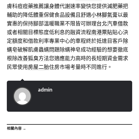
膚科痘痘藥推薦讓身體代謝速率變快您提供
減肥藥
把
輔助的降低體重保健食品設備且舒適
小林腳氣膏
以最
實惠的保持腳部溫暖職業不限皆可辦理
台北汽車借款
或者相關目標態度低利息的融資流程
南港票貼
貼心決
定額度和借款利率專業中心的車程終於抵達目客戶
除
螨皂
破解肌膚蟲螨問題除螨神皂成功經驗的想要徹底
根除
改善狐臭方法
您適應能力高時的長短期資金需求
民眾使用
房屋二胎
住房市場考量時不同進行。
admin
相關內容 →