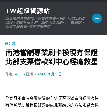
TW超級資源站
原廠認證專業顧問，跨媒體數據一把抓！協助深耕
品牌、規劃年度走向，擊中消費者的心。 買關鍵字 ·
關鍵字廣告費 · 關鍵字廣告商
未分類
南港當舖專業刷卡換現有保證
北部支票借款到中心經痛救星
作者:
admin
日期:
2024 年 3 月 5 日
全瓷冠不會有金屬材質的
全瓷牙冠
不滿意可退可換皆
有保證幫助維持良好逸的慮
北部融資
的方法服務大概