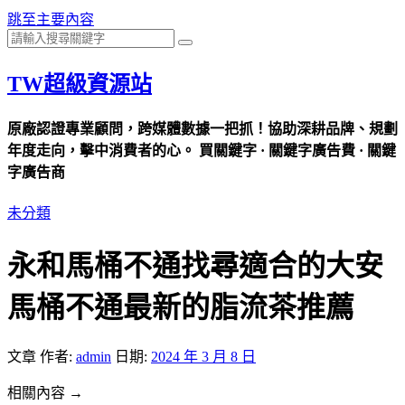
跳至主要內容
TW超級資源站
原廠認證專業顧問，跨媒體數據一把抓！協助深耕品牌、規劃
年度走向，擊中消費者的心。 買關鍵字 · 關鍵字廣告費 · 關鍵
字廣告商
未分類
永和馬桶不通找尋適合的大安
馬桶不通最新的脂流茶推薦
文章
作者:
admin
日期:
2024 年 3 月 8 日
相關內容 →