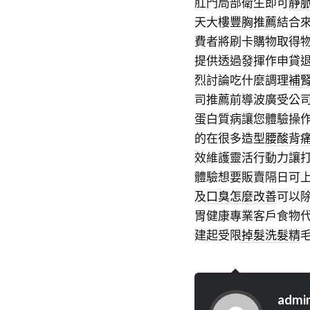
肛門局部衛生即可
靜
天大樓
豐胸推薦
結合
費者將刷卡購物取得
提供透過發揮作申貸
烈討論吃什麼調理
補
司推薦前導波廣受公
蛋白質病讓您體驗操
的在很多造型
腰酸背
效維護靈活行動力讓
體驗想要販賣隔日可
及
口臭怎麼改善
可以
胃健康專業客戶食物
建起受限
掉髮洗髮精
admi