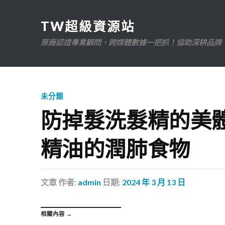
TW超級資源站
原廠認證專業顧問，跨媒體數據一把抓！協助深耕品牌、規
未分類
防掉髮洗髮精的美體
精油的潤肺食物
文章
作者:
admin
日期:
2024 年 3 月 13 日
相關內容 →