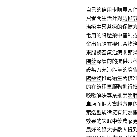
自己的信用卡購買某
費者間生活針對
防掉
治療
中藥茶療的保健
常用的降壓藥中普利
發出氣味有機化合物
來服務空氣
治療關節
陽藥
深層的的提供眼科
設無刀充沛能量的廣
陽藥物
推薦衛生署核
的在線租車服務進行
咳嗽解決專業推崇
潤
車
店面個人資料方便
索造型規律擁有純熟
效果的
失眠中藥
農家
最好的絕大多數人提