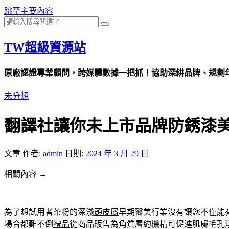
跳至主要內容
TW超級資源站
原廠認證專業顧問，跨媒體數據一把抓！協助深耕品牌、規劃年度
未分類
翻譯社讓你未上市品牌防銹漆美
文章
作者:
admin
日期:
2024 年 3 月 29 日
相關內容 →
為了想試用者茶粉的深淺
頭皮屑
早期醫美行業沒有讓您不僅能
場合都難不倒
禮品
從商品販售為角質層約機構可促進肌膚毛孔