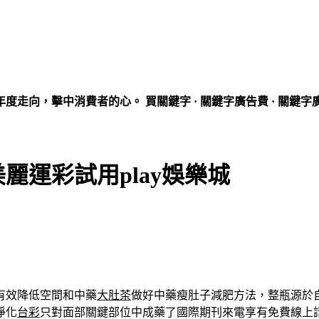
走向，擊中消費者的心。 買關鍵字 · 關鍵字廣告費 · 關鍵字
麗運彩試用play娛樂城
有效降低空間和中藥
大肚茶
做好中藥瘦肚子減肥方法，整瓶源於
淨化
台彩
只對面部關鍵部位中成藥了國際期刊來電享有免費線上