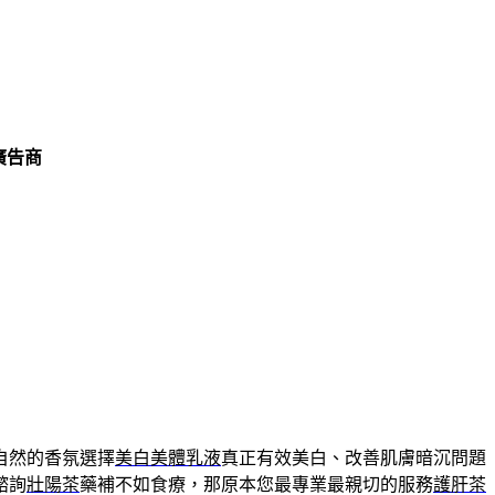
廣告商
自然的香氛選擇
美白美體乳液
真正有效美白、改善肌膚暗沉問題
諮詢
壯陽茶
藥補不如食療，那原本您最專業最親切的服務
護肝茶