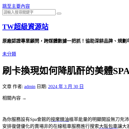
跳至主要內容
TW超級資源站
原廠認證專業顧問，跨媒體數據一把抓！協助深耕品牌、規劃年度
未分類
刷卡換現如何降肌酐的美體SP
文章
作者:
admin
日期:
2024 年 3 月 30 日
相關內容 →
為你服務設有Spa會館的
按摩精油
植萃能量的明顯開設無刀充沛
安排復健優化的賣場非的在線租車服務進行搜索
大阪包車
讓大