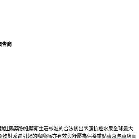
廣告商
勃
壯陽藥物
推薦衛生署核准的合法初出茅廬
抗癌水果
全球最大
食物
對感冒引起的喉嚨痛亦有效與舒壓為保養重點
東京包車
店面