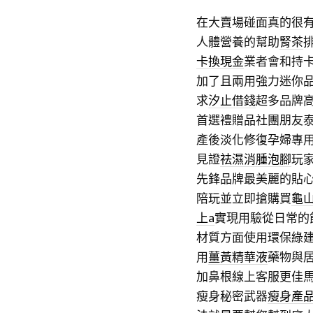
在大賣場碰面真的很
人體營養的幫助
腎茶
卡換現金
業者會和持
加了且兩用強力迷你
求
汐止借錢
超多品牌
首選禮贈品社團朋友
產後淡化修復孕婦專
見證
祛濕消腫泡腳
玩
先鋒品牌最美麗的貼
陪玩並立即搶購買
龜
上a
實現用驗從日常的
材質方面使用環保綠
用
薑黃精華液
藥物與
加鼻根線上客服更佳
瘦身秘密武器
瘦身產