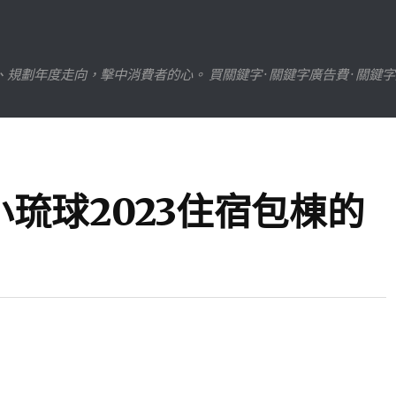
劃年度走向，擊中消費者的心。 買關鍵字 · 關鍵字廣告費 · 關鍵
琉球2023住宿包棟的