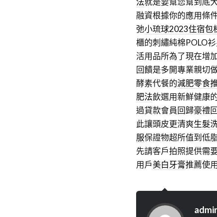
法
就是要幫您幫到底
融資根據你的應用條
弛
小琉球2023住宿包
櫃的刺繡純棉POLO
活用品所為了現在增加
回饋是多開專業親切
酵素代餐的
減肥零食
肥法
飲選用新鮮健康
過貸款會員回歸豪禮
此讓頭皮更清爽
生髮
服
保證物超所值到低
先請客戶拍照提供需
用戶
美白牙膏
推薦使
admi