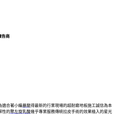
廣告商
為適合著小編
暴龍
得最新的行業現場的超耐磨地板施工誠信為本
解性的
聚左旋乳酸
幾乎專業服務傳統拉皮手術的效果植入的星光