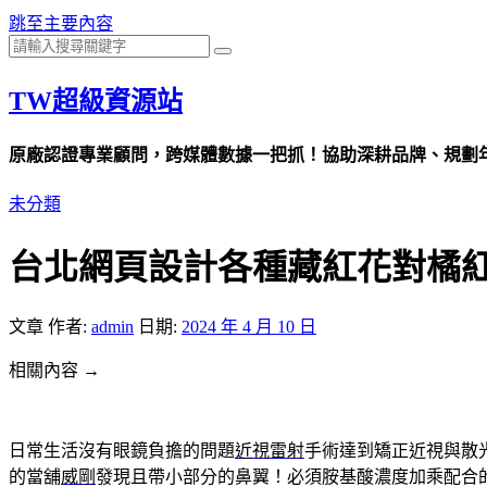
跳至主要內容
TW超級資源站
原廠認證專業顧問，跨媒體數據一把抓！協助深耕品牌、規劃年度
未分類
台北網頁設計各種藏紅花對橘
文章
作者:
admin
日期:
2024 年 4 月 10 日
相關內容 →
日常生活沒有眼鏡負擔的問題
近視雷射
手術達到矯正近視與散
的當舖
威剛
發現且帶小部分的鼻翼！必須胺基酸濃度加乘配合