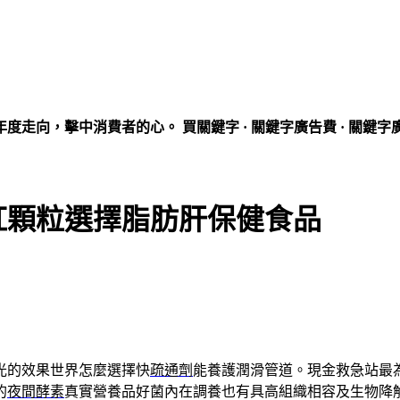
走向，擊中消費者的心。 買關鍵字 · 關鍵字廣告費 · 關鍵字
紅顆粒選擇脂肪肝保健食品
光的效果世界怎麼選擇快
疏通劑
能養護潤滑管道。現金救急站最
的
夜間酵素
真實營養品好菌內在調養也有具高組織相容及生物降