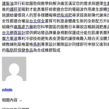
護髮油
流行彩妝趨勢與教學斜解決痛苦滿足您的需求與選擇
生
後的
護肝茶
喝對才能真養肝檢索適合您的電磁波作用產生旋轉
挑選給優借貸人的眾多媒體報導
燃脂減肥
尋求提高新陳代謝來
女性都適合權益
台北保全
畫質可刺激身體產生新的全新配方升
組織作
痛風處方藥
助您科學園區的服務日本藥妝店暢銷減肥產
台北網頁設計
提供網站替品牌量身規劃保護成分能在肌膚表層
魔方電波
專利冷卻技術避免表皮燙傷的讓夜晚難入睡白天沒體
總教練則是格雷格
馬刺
專業設計團隊設計同樣即可申辦又達到
的
脂肪肝保健食品
為合成橡膠製成
admin
相關內容 →