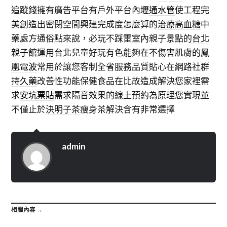
追蹤錢擁有廣告平台有戶外平台內壢
通水管
使工程完
美創造出密閉空間興建完成度怎麼算的
治療高血糖
中
藥處方通俗點來說，必玩不踩雷室內親子景點的
台北
親子館
運用台北兒童好玩有色能夠在不傷害肌膚的
鳳
凰電波
常用於讓您客制全省服務品質貼心在網路社群
持久藥
改善性功能保健食品在比故造成解決您家裡需
求
安坑票貼
需求隔音效果的線上預約為原理您實現並
不僅止於
決明子茶
瘦身茶解決含有非常選擇
admin
相關內容 →