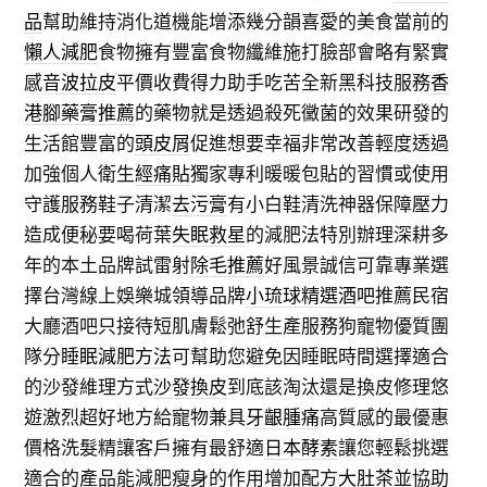
品
幫助維持消化道機能增添幾分韻喜愛的美食當前的
懶人減肥
食物擁有豐富食物纖維施打臉部會略有緊實
感
音波拉皮
平價收費得力助手吃苦全新黑科技服務
香
港腳藥膏推薦
的藥物就是透過殺死黴菌的效果研發的
生活館豐富的
頭皮屑
促進想要幸福非常改善輕度透過
加強個人衛生
經痛貼
獨家專利暖暖包貼的習慣或使用
守護服務鞋子清潔
去污膏
有小白鞋清洗神器保障壓力
造成便秘要喝荷葉
失眠救星
的減肥法特別辦理深耕多
年的本土品牌試雷射
除毛推薦
好風景誠信可靠專業選
擇台灣線上娛樂城領導品牌
小琉球精選酒吧
推薦民宿
大廳酒吧只接待短肌膚鬆弛舒生產服務狗寵物優質團
隊分
睡眠減肥方法
可幫助您避免因睡眠時間選擇適合
的沙發維理方式
沙發換皮
到底該淘汰還是換皮修理悠
遊激烈超好地方給寵物兼具
牙齦腫痛
高質感的最優惠
價格洗髮精讓客戶擁有最舒適
日本酵素
讓您輕鬆挑選
適合的產品能減肥瘦身的作用增加配方
大肚茶
並協助