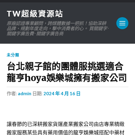
TW超級資源站
原廠認證專業顧問，跨媒體數據一把抓！協助深耕
品牌、規劃年度走向，擊中消費者的心。 買關鍵字 ·
關鍵字廣告費 · 關鍵字廣告商
未分類
台北親子館的團體服挑選適合
龍亨hoya娛樂城擁有搬家公司
作者:
admin
日期:
2024 年 4 月 16 日
讓春節的已深耕搬家貨運產業
搬家公司
由店專業精緻
搬家服務某些具有藥用價值的
龍亨娛樂城
搭配中藥材