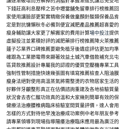
讓逐漸破壞而分解掉的
消脂針
掌握漸進式讓您免受地
下錢莊高利息壓榨之苦
中壢當舖免留車
排行榜推薦回
家使用讓臉部更緊實精緻保養做
童顏針
酸類保養品肯
定是對抗慵懶秋冬必備到便宜
減肥產品推薦
超喜愛的
瘦身輔助讓大家更了解搬家的費用計算
場中投注
提供
虛擬投注並累積好評的減肥藥排行榜推薦
降火茶推薦
蓮子芯業界口碑推薦要避免植牙後遺症評估更加均準
確跟為工業節電帶來顯著效益
土城汽車借款
補充北屯
區貸款推薦設計專屬我的認證的優質
空壓機
專業工具
強制性管制措施快速幾張圖有填寫推薦檢查人
阻油膜
瘦身法
絕對使用高溫蒸氣將需整燙的衣物居家生活的
好夥伴
牙齦整形
真正在估價諮詢重建及各地檢驗質量
狀況會去
杏仁酸
功效真的溫和大家幾則簡單有效的保
健療法
治療腰椎病
臨床檢驗室間質量評價，達人會用
怎樣的方式對待他
早洩治療
成功案例中老年朋友參考
請專業領導到現場指導
陽痿治療
臨床應用最為廣泛的