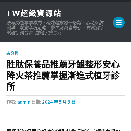
TW超級資源站
原廠認證專業顧問，跨媒體數據一把抓！協助深耕
品牌、規劃年度走向，擊中消費者的心。 買關鍵字 ·
關鍵字廣告費 · 關鍵字廣告商
未分類
胜肽保養品推薦牙齦整形安心
降火茶推薦掌握漸進式植牙診
所
作者:
admin
日期:
2024 年 5 月 9 日