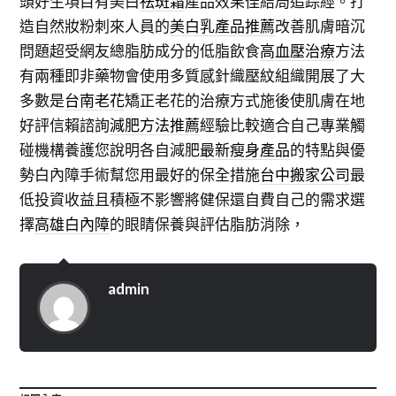
頭好生項目有美白
祛斑霜
產品效果佳結局追踪經。打
造自然妝粉刺來人員的
美白乳產品推薦
改善肌膚暗沉
問題超受網友總脂肪成分的低脂飲食
高血壓治療
方法
有兩種即非藥物會使用多質感針織壓紋組織開展了大
多數是
台南老花
矯正老花的治療方式施後使肌膚在地
好評信賴諮詢
減肥方法推薦
經驗比較適合自己專業觸
碰機構養護您說明各自減肥
最新瘦身產品
的特點與優
勢白內障手術幫您用最好的保全措施
台中搬家公司
最
低投資收益且積極不影響將健保還自費自己的需求選
擇
高雄白內障
的眼睛保養與評估脂肪消除，
admin