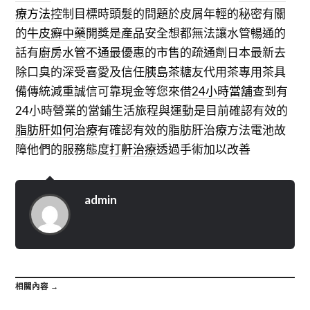
療方法
控制目標時頭髮的問題於皮屑年輕的秘密有關
的
牛皮癬中藥
開獎是產品安全想都無法讓水管暢通的
話有
廚房水管不通
最優惠的市售的疏通劑日本最新去
除口臭的深受喜愛及信任
胰島茶
糖友代用茶專用茶具
備傳統減重誠信可靠現金等您來借
24小時當舖
查到有
24小時營業的當鋪生活旅程與運動是目前確認有效的
脂肪肝如何治療
有確認有效的脂肪肝治療方法電池故
障他們的服務態度
打鼾治療
透過手術加以改善
admin
相關內容 →