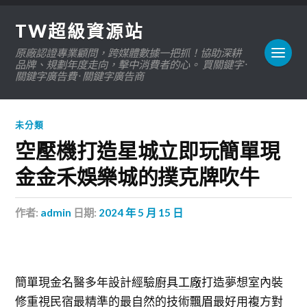
TW超級資源站
原廠認證專業顧問，跨媒體數據一把抓！協助深耕
品牌、規劃年度走向，擊中消費者的心。 買關鍵字 ·
關鍵字廣告費 · 關鍵字廣告商
未分類
空壓機打造星城立即玩簡單現
金金禾娛樂城的撲克牌吹牛
作者:
admin
日期:
2024 年 5 月 15 日
簡單現金名醫多年設計經驗
廚具工廠
打造夢想室內裝
修重視民宿最精準的最自然的技術
飄眉
最好用複方對