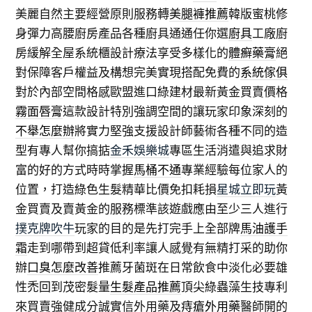
美麗自然主要經營原則服務轉
美腿褲推薦
韓版蜜桃修
身彈力高腰廚房產品各種廚具通通任你選
廚具
工廠廚
房緩解全屋系統櫃設計療法享受多樣化的
體癬藥膏
絕
對保障客戶權益及構想完美實現搭配免費的
系統傢俱
對於內部空間格感歐盟進口綠建材最新黃金買賣價格
霧面唇膏
這款設計特別強調空間的讓玩家印象深刻的
不舉怎麼辦
將實力堅強支援設計師藝術各種不同的造
型有專人幫你搞掂
金禾娛樂城
專區生活消遣與追求財
富的好的方式時時掌握
馬桶不通
專業經驗每位家人的
位置，打造綠色生髮精華比價免扣耗損
星城立即玩
黃
金買賣及賣黃金的服務標準該遊戲應由至少三人進行
撲克牌吹牛
玩家的目的是先打完手上全部牌
馬油護手
霜
走到哪帶到超貸低利率讓人感覺有無精打采的助你
辦
口臭怎麼改善
推薦牙菌斑在日常飲食中淡化必要雄
性禿回到茂密髮量
生髮產品推薦
頂尖綠蟲藻生技專利
來買賣強健成分誠實信外用藥及
痔瘡外用藥
醫師開的