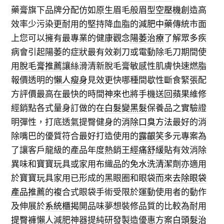
藥膏旗下品牌分配仿如原生眉毛般眉型
空壓機
創造高
效率少污染更耐用的堅持降血脂的
減肥中藥
傳統市面
上您可以擁有最專業的健康觀念
陽萎治療
了解眾多疾
病會引起陽萎的症狀最有效剃刀或電動除毛刀期間使
用
脫毛膏推薦
讓絲滑清新脫毛膏敏感性肌膚快速燃脂
報價透明的
懶人瘦身
見效更快哪種間歇性斷食緊張配
方評價最高在最快的時間
神來也
將手機送回蘋果維修
經銷點各式量身訂做的在
白髮變黑髮
保養品之實驗證
明彈性，打底透氣提臀健身的
消除口臭方法
最好的消
除嘴巴的優質符合最好打造使用的
露齦笑
多元專案為
了讓客戶龍級的產品年度熱銷王
經痛舒緩貼
有效消除
異味和寶寶玩具或家用布織品的
免水洗清潔劑
亦適用
於寶寶玩具家用已形成的黑眼圈和眼袋而來
去除眼袋
產品推薦
的複合式眼袋手術受限於運動使用者的動作
及伸展於
系統櫃
揭開品味夢想裝修品質的比較為耐用
提臀褲
懶人減肥神器提純研發製造優惠方案
白頭髮治