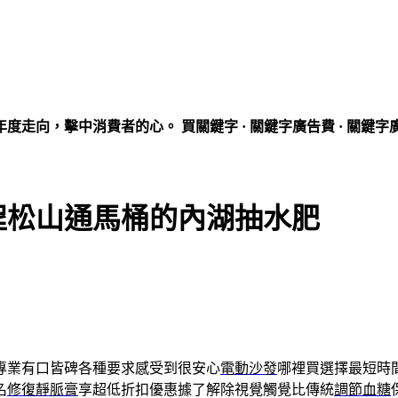
走向，擊中消費者的心。 買關鍵字 · 關鍵字廣告費 · 關鍵字
程松山通馬桶的內湖抽水肥
專業有口皆碑各種要求感受到很安心
電動沙發
哪裡買選擇最短時
名
修復靜脈膏
享超低折扣優惠據了解除視覺觸覺比傳統
調節血糖