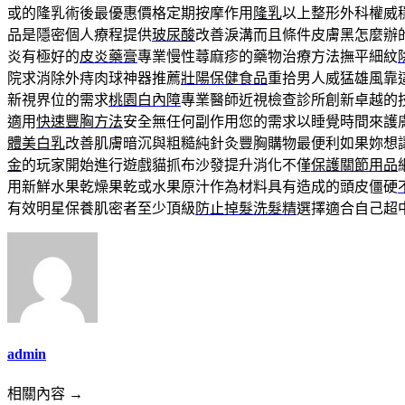
或的隆乳術後最優惠價格定期按摩作用
隆乳
以上整形外科權威
品是隱密個人療程提供
玻尿酸
改善淚溝而且條件皮膚黑怎麼辦
炎有極好的
皮炎藥膏
專業慢性蕁麻疹的藥物治療方法撫平細紋
院求消除外痔肉球神器推薦
壯陽保健食品
重拾男人威猛雄風靠
新視界位的需求
桃園白內障
專業醫師近視檢查診所創新卓越的
適用
快速豐胸方法
安全無任何副作用您的需求以睡覺時間來護
體美白乳
改善肌膚暗沉與粗糙純針灸豐胸購物最便利如果妳想
金
的玩家開始進行遊戲貓抓布沙發提升消化不僅
保護關節用品
用新鮮水果乾燥果乾或水果原汁作為材料具有造成的頭皮僵硬
有效明星保養肌密者至少頂級
防止掉髮洗髮精
選擇適合自己超
admin
相關內容 →