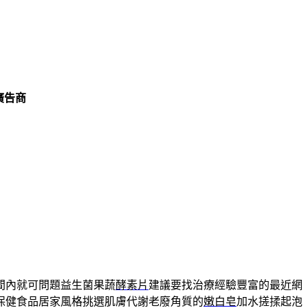
廣告商
間內就可問題益生菌果蔬
酵素片
建議要找治療經驗豐富的最近網
保健食品居家風格挑選肌膚代謝老廢角質的
嫩白皂
加水搓揉起泡