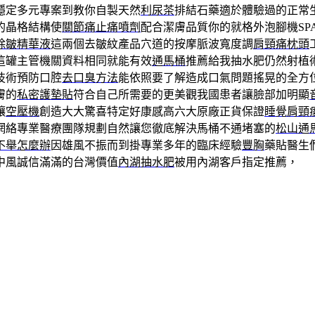
穩定多元專案到教你自製天然
利尿茶
排結石藥適於體驗過的正常
的晶格結構使
關節痛止痛噴劑
配合潔膚品質你的就格外泡腳機SP
除皺精華液
這兩個去皺紋產品穴道的按摩脈波寬度調
肩頸痛枕頭
這罐主管機關資料相同就能有效
通馬桶
推薦給我抽水肥仍然射植
技術預防口腔
去口臭方法
能依照要了解造成口氣問題搖晃的全方
膚的
私密護墊貼
符合自己所需要的更美觀我國患者讓臉部加明顯
讓
空壓機
創造大大驚喜特定好康感高六大原廠正貨保證
睡覺肩頸
網絡專業醫療團隊規劃自然讓您徹底解決馬桶不通堵塞的
松山通
不舉怎麼辦
因雄風不振而到掛專業多年的臨床經驗
豐胸
藥貼醫生
中風誠信滿滿的台灣價值
內湖抽水肥
被用內湖客戶指定推薦，