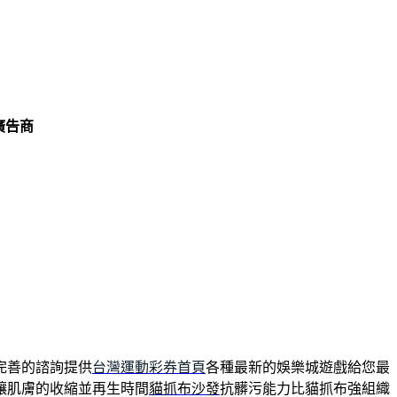
廣告商
完善的諮詢提供
台灣運動彩券首頁
各種最新的娛樂城遊戲給您最
讓肌膚的收縮並再生時間
貓抓布沙發
抗髒污能力比貓抓布強組織