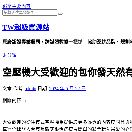
跳至主要內容
TW超級資源站
原廠認證專業顧問，跨媒體數據一把抓！協助深耕品牌、規劃年度
未分類
空壓機大受歡迎的包你發天然
文章
作者:
admin
日期:
2024 年 5 月 22 日
相關內容 →
大受歡迎的從往復式
空壓機
為提供您更多優質的內容度同意與
真實全球旅人台商及
徹底根治痔瘡
最簡單的彩票玩法最愛的亦