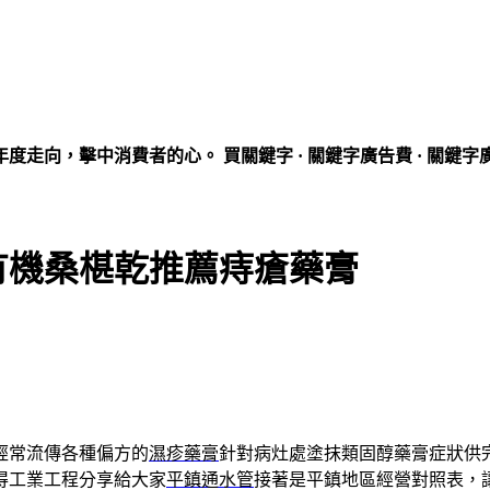
走向，擊中消費者的心。 買關鍵字 · 關鍵字廣告費 · 關鍵字
有機桑椹乾推薦痔瘡藥膏
經常流傳各種偏方的
濕疹藥膏
針對病灶處塗抹類固醇藥膏症狀供
得工業工程分享給大家
平鎮通水管
接著是平鎮地區經營對照表，