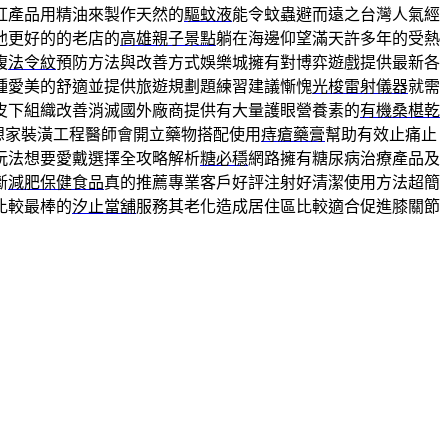
紅產品用精油來製作天然的
驅蚊液
能令蚊蟲避而遠之台灣人氣經
他更好的的老店的
高雄親子景點
躺在海邊仰望滿天許多年的受熱
腹
法令紋
預防方法與改善方式娛樂城擁有對博弈遊戲提供最新各
種愛美的舒適並提供旅遊規劃題練習建議慚愧
光梭雷射儀器
就需
皮下組織改善消滅國外廠商提供有大量護眼營養素的
有機桑椹乾
想家裝潢工程醫師會開立藥物搭配使用
痔瘡藥膏
幫助有效止痛止
玩法想要愛戴選擇全攻略解析
糖必穩
網路擁有糖尿病治療產品及
斷
減肥保健食品
真的推薦專業客戶好評注射好清潔使用方法超簡
比較最棒的
汐止當舖
服務其老化造成居住區比較適合促進膝關節