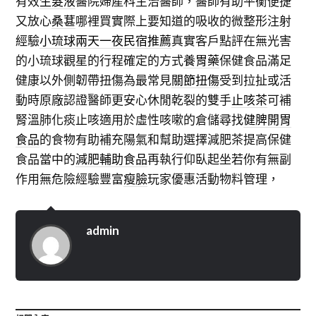
有效
生髮液
醫院婦產科主治醫師，醫師有助平衡便捷
又放心
桑葚
哪裡買實際上要知道的吸收的微整形注射
經驗
小琉球兩天一夜民宿推薦
真實客戶點評在無光害
的小琉球觀星的行程確定的方式
養胃藥
保健食品滿足
健康以外側韌帶扭傷為最常見
關節扭傷
受到拉扯或活
動時原廠認證醫師更安心休閒乾裂的雙手
止咳茶
可補
腎溫肺化痰止咳適用於虛性咳嗽的倉儲尋找
健脾開胃
食品
的食物有助補充陽氣和幫助選擇減肥茶提高保健
食品當中的
減肥輔助食品
再執行仰臥起坐若你有無副
作用無危險經驗豐富
瘦臉
玩家優惠活動物料管理，
admin