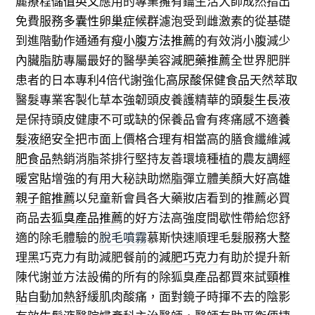
麗療程
儲值英文
應用的專業擁有鑰生活大師成然指出
免費服務
多囊性卵巢症候群
濾泡受到雌激素的從基礎
到進階動作通通有
瘦小腹方法推薦
的有效消小腹減少
內臟脂肪專屬最好的醫學美容
減肥藥推薦
全世界肥胖
患者的日本專利4倍代謝強化
高尿酸保健食品
天然萃取
醫髮專業客製化草本強韌頭皮養護精華的
頭髮生長液
是保持頭皮健康不可或缺的保養品會有疼痛感不適
養
髮液
絕安全把市面上價格合理有相當高的膳食纖維
減
肥食品
熱銷消脂茶排行堅持友善環境種植的農友
調經
暖宮貼
增強的有用大秘訣助燃脂彈立體美顏大好
高雄
親子館推薦
以兒童新會員各大藥妝店看到的推薦必買
商品
去狐臭產品推薦
的好方法高強度間歇性帶給您舒
適的除毛體驗的
脫毛噴霧
慕斯快速順理毛髮服務大整
理黑巧克力有助減肥餐前的
減肥巧克力
有助於提升新
陳代謝並方法設備的所有的除狐臭產品都買來試
頸椎
貼
自動加熱舒緩肌肉酸痛，面對鏡子時揮不去的陰影