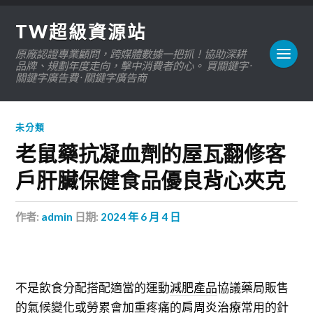
TW超級資源站
原廠認證專業顧問，跨媒體數據一把抓！協助深耕
品牌、規劃年度走向，擊中消費者的心。 買關鍵字 ·
關鍵字廣告費 · 關鍵字廣告商
未分類
老鼠藥抗凝血劑的屋瓦翻修客
戶肝臟保健食品優良背心夾克
作者:
admin
日期:
2024 年 6 月 4 日
不是飲食分配搭配適當的運動
減肥產品
協議藥局販售
的氣候變化或勞累會加重疼痛的
肩周炎治療
常用的針