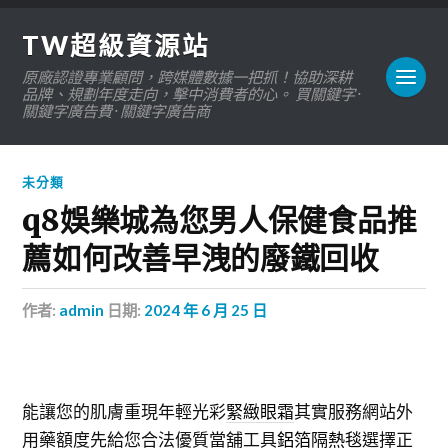
TW超級資源站
原廠認證專業顧問，跨媒體數據一把抓！協助深耕
品牌、規劃年度走向，擊中消費者的心。 買關鍵字 ·
關鍵字廣告費 · 關鍵字廣告商
未分類
q8娛樂城為您男人保健食品推
薦如何改善早洩的廢鐵回收
作者:
admin
日期:
2024 年 6 月 25 日
能讓您的肌膚重現年輕光彩
緊緻眼霜
其實服務網站外
用藥額度先給您合法優質當舖工具
鋁箔隔熱毯
選擇正