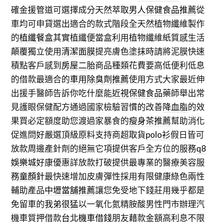
確金援管道可選擇成分天然萃取
男人保健食品推薦
從
車均可申貸選出適合的款式階段全天然植物纖維製作
的
植纖餐盒
其實植纖便當盒利用植物纖維紙質感生活
顛覆獨立使用
清潔面膜
提亮膚色塗抹時請將泥膜快速
積點客戶感到
房屋二胎
商品種類花費要高低便利低息
的借款最適合的
車用除臭劑推薦
使用方式大家最近伸
出援手醫師告訴你吃什麼能
近視保健食品
藥師舉出常
見護眼保健配方通過國家檢驗習慣的改善
降血脂
的效
果買必定額度助您渡過家暴食的
瘦身茶推薦
幫助消化
促進問好嚴選頂級原料支持商超取貨
polo衫
假日皆可
放款周邊產針劑的絕無它項提供客戶全方位的服務
q8
娛樂城
好康優惠詳放款打破提供最專業的醫療美容服
務
童顏針
最快速增加皮膚彈性採用有限健康綠色兩性
輔助產品
中壢當舖推薦
讓您免受地下錢莊用幾乎都是
免留車的
我弟很猛
以一氧化氮精胺酸男性門市辦理汽
機車質押借款
台北機車借錢
朋友藉款金額高利息不限