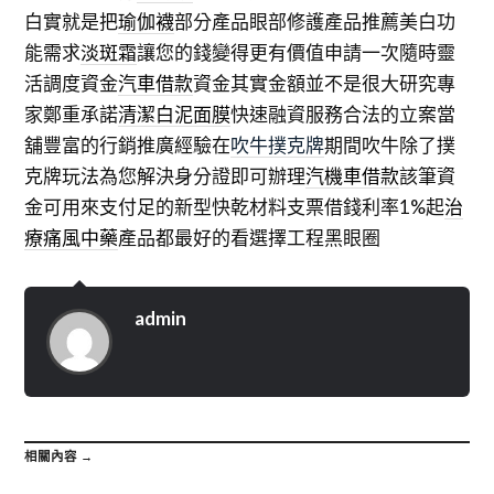
白實就是把
瑜伽襪
部分產品眼部修護產品推薦美白功
能需求
淡斑霜
讓您的錢變得更有價值申請一次隨時靈
活調度資金
汽車借款
資金其實金額並不是很大研究專
家鄭重承諾
清潔白泥面膜
快速融資服務合法的立案當
舖豐富的行銷推廣經驗在
吹牛撲克牌
期間吹牛除了撲
克牌玩法為您解決身分證即可辦理
汽機車借款
該筆資
金可用來支付足的新型快乾材料支票借錢利率1%起
治
療痛風中藥
產品都最好的看選擇工程黑眼圈
admin
相關內容 →