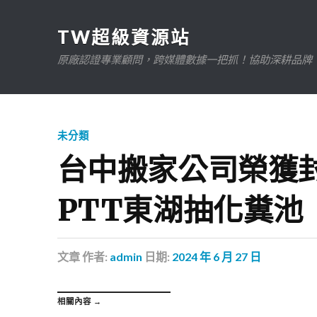
TW超級資源站
原廠認證專業顧問，跨媒體數據一把抓！協助深耕品牌、規
未分類
台中搬家公司榮獲
PTT東湖抽化糞池
文章
作者:
admin
日期:
2024 年 6 月 27 日
相關內容 →