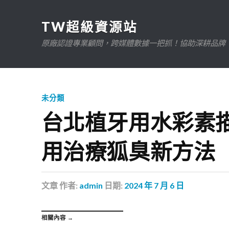
TW超級資源站
原廠認證專業顧問，跨媒體數據一把抓！協助深耕品牌、規
未分類
台北植牙用水彩素
用治療狐臭新方法
文章
作者:
admin
日期:
2024 年 7 月 6 日
相關內容 →