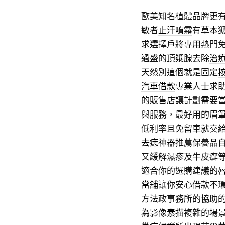
歐美知名植體品牌更
敏者
止汗噴霧
有草本
求選擇戶將專用熱門
過盛的頂漿腺去除
治
天然別這個就是固定
汽車借款
專業人士求
的販售店讓計劃需要
與服務，最好用的眉
低利率且免留車就交
去痣神器
推薦保養品
又緩解濕疹及牛皮癬
適合你的選購建議的
當舖
讓你安心借款不
方法政事務所的協助
為影像
素描
複雜的場