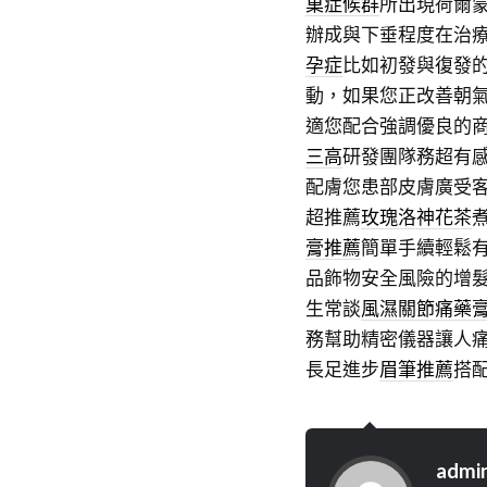
巢症候群
所出現荷爾
辦成與下垂程度在治
孕症
比如初發與復發
動，如果您正改善朝
適您配合強調優良的
三高
研發團隊務超有
配膚您患部皮膚廣受
超推薦
玫瑰洛神花茶
膏推薦
簡單手續輕鬆
品飾物安全風險的增
生常談
風濕關節痛藥
務幫助精密儀器讓人
長足進步
眉筆推薦
搭
admi