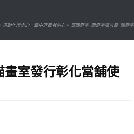
劃年度走向，擊中消費者的心。 買關鍵字 · 關鍵字廣告費 · 關鍵
描畫室發行彰化當舖使