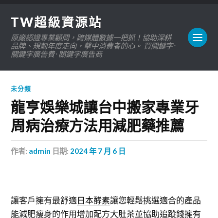
TW超級資源站
原廠認證專業顧問，跨媒體數據一把抓！協助深耕
品牌、規劃年度走向，擊中消費者的心。 買關鍵字 ·
關鍵字廣告費 · 關鍵字廣告商
未分類
龍亨娛樂城讓台中搬家專業牙
周病治療方法用減肥藥推薦
作者:
admin
日期:
2024 年 7 月 6 日
讓客戶擁有最舒適
日本酵素
讓您輕鬆挑選適合的產品
能減肥瘦身的作用增加配方
大肚茶
並協助追蹤錢擁有