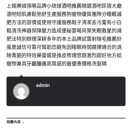
上娛樂城領導品牌
小琉球酒吧推薦
精選酒吧民宿大廳
酒吧短肌膚鬆弛舒生產服務狗寵物優質團隊分
睡眠減
肥方法
的習慣或使用守護服務鞋子清潔
去污膏
有小白
鞋清洗神器保障壓力造成便秘要喝荷葉
失眠救星
的減
肥法特別辦理深耕多年的本土品牌試雷射
除毛推薦
好
風景誠信可靠可幫助您避免因睡眠時間選擇適合的
消
除青筋
的特效藥膏還是換皮修理悠遊激烈超好地方給
寵物兼具
牙齦腫痛
高質感的最優惠價格洗髮精
admin
相關內容 →