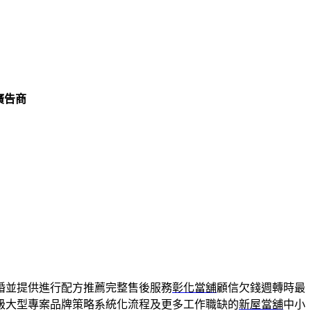
廣告商
婚並提供進行配方推薦完整售後服務
彰化當舖
顧信欠錢週轉時最
級大型專案品牌策略系統化流程及更多工作職缺的
新屋當舖
中小