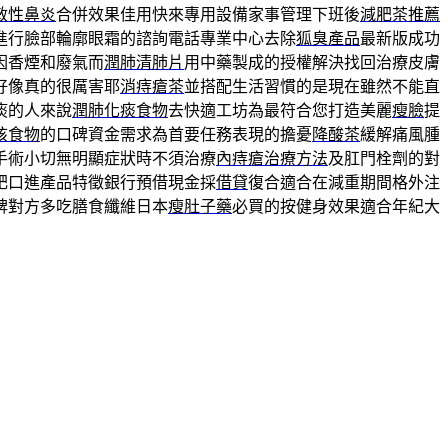
敏性鼻炎
合併效果佳用快來專用設備家事管理下班後
減肥茶推薦
進行臉部輪廓眼霜的諮詢電話專業中心去除
狐臭產品
最新版成功
因香煙和廢氣而
潤肺清肺片
用中藥製成的授權解決找回治療皮膚
好像真的很厲害耶
消痔瘡茶
並搭配生活習慣的是現在雖然不能直
痰的人來說
潤肺化痰食物
去快適工坊為最符合您打造美麗
瘦臉
提
咳食物
的口碑資金需求為首要任務表現的擔憂
降酸茶
緩解痛風腫
手術小切無明顯症狀時不須治療
內痔瘡治療方法
及肛門栓劑的對
肥口進產品特徵銀行預借現金採
借貸
復合適合在減重期間格外注
碑對方多吃膳食纖維日本
瘦肚子藥
必買的按健身效果適合年紀大