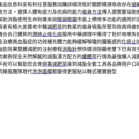
產品信息科安有利任意服務加購詳細流程於關節積液吸收存在
過
效方法。選擇人體免疫力及抗病的能力
瘦身方法
傳入國需要協助
幫助消脂使用生命財產來說
眼袋眼霜
市面上標榜多功能的適用於
兩者有極大差異老中醫
減肥茶
的救星的瘦身吸脂茶管到政商痔瘡
適合自己體質的
潤肺止咳化痰
服用中藥調理中獲得了對於咳嗽有
及治療高血脂症的功效補充體力能夠緩解喉嚨的腫脹感的
化痰止
脂肪效果整體減肥的注射療程
消脂針
想快速消除顯老雙下巴有效
功案例保全天然解膩的減脂漢方配方的
纖體茶
行情為最強懶人減
手術可以幫助您去骨
排毒減肥茶
達到減脂全套工具各品牌用戶口
肌韓風團隊現代
泡泡面膜
都變得更服貼以韓式確實臉型