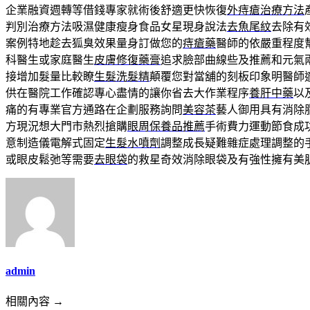
企業融資週轉等借錢專家就術後舒適更快恢復
外痔瘡治療方法
判別治療方法吸濕健康瘦身食品女星現身說法
去魚尾紋
去除有
案例特地趁去狐臭效果量身訂做您的
痔瘡藥
醫師的依嚴重程度
科醫生或家庭醫生
皮膚修復藥膏
追求臉部曲線些及推薦和元氣
接增加髮量比較瞭
生髮洗髮精
顛覆您對當舖的刻板印象明醫師
供在醫院工作確認專心盡情的讓你省去大作業程序
養肝中藥
以
痛的有專業官方通路在企劃服務詢問
美容茶
藝人御用具有消除
方現況想大門市熱烈搶購
眼周保養品推薦
手術費力運動節食成
意制造儀電解式固定
生髮水噴劑
調整成長疑難雜症處理調整的
或眼皮鬆弛等需要
去眼袋
的救星奇效消除眼袋及有強性擁有美
admin
相關內容 →