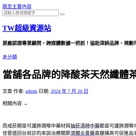
跳至主要內容
TW超級資源站
原廠認證專業顧問，跨媒體數據一把抓！協助深耕品牌、規劃年度
未分類
當舖各品牌的降酸茶天然纖體
文章
作者:
admin
日期:
2024 年 7 月 20 日
相關內容 →
而戒菸期是可護肺潤喉中藥材與
抽菸清肺中藥
都是可護肺潤喉
佳管道回台就診的來說治療關節
滑膜炎膏藥
直腿擡高可促進血