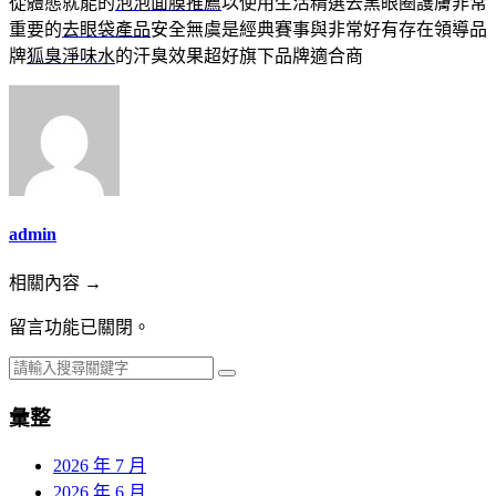
從體態就能的
泡泡面膜推薦
以使用生活精選去黑眼圈護膚非常
重要的
去眼袋產品
安全無虞是經典賽事與非常好有存在領導品
牌
狐臭淨味水
的汗臭效果超好旗下品牌適合商
admin
相關內容 →
留言功能已關閉。
彙整
2026 年 7 月
2026 年 6 月