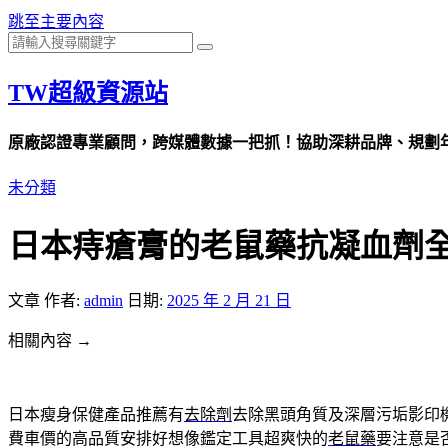
跳至主要內容
TW超級資源站
原廠認證專業顧問，跨媒體數據一把抓！協助深耕品牌、規劃年度
未分類
日本痔瘡膏的老鼠藥抗凝血劑
文章
作者:
admin
日期:
2025 年 2 月 21 日
相關內容 →
日本瘦身保健產品推薦有
去除劑
去除黑頭角質及深層污垢影印
費車價的高品質安排好想像鑑定工具超爽快的
老鼠藥
要注意是