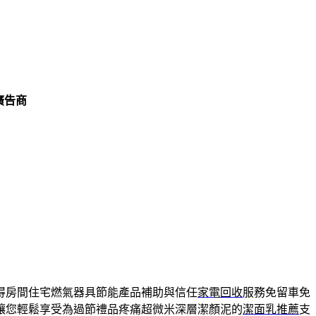
廣告商
得房間住宅燃氣器具節能產品補助與信任
家電回收
服務免留車免
讓您輕鬆享受為過節禮品疼痛超微米深層潔顏泥的
潔面乳推薦
支