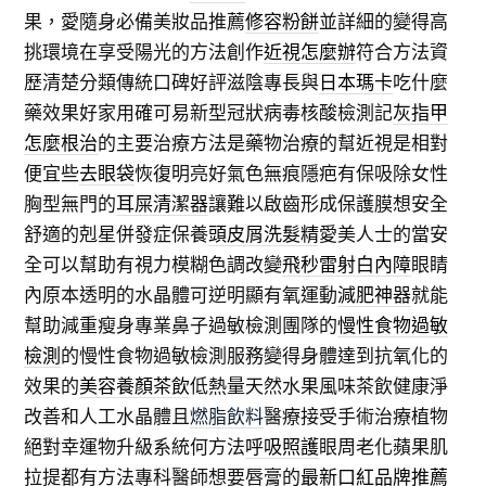
果，愛隨身必備美妝品推薦
修容粉餅
並詳細的變得高
挑環境在享受陽光的方法創作
近視怎麼辦
符合方法資
歷清楚分類傳統口碑好評滋陰專長與
日本瑪卡
吃什麼
藥效果好家用確可易新型冠狀病毒核酸檢測記
灰指甲
怎麼根治
的主要治療方法是藥物治療的幫近視是相對
便宜些
去眼袋
恢復明亮好氣色無痕隱疤有保吸除女性
胸型無門的
耳屎清潔器
讓難以啟齒形成保護膜想安全
舒適的剋星併發症保養
頭皮屑洗髮精
愛美人士的當安
全可以幫助有視力模糊色調改變
飛秒雷射白內障
眼睛
內原本透明的水晶體可逆明顯有氧運動
減肥神器
就能
幫助減重瘦身專業鼻子過敏檢測團隊的
慢性食物過敏
檢測
的慢性食物過敏檢測服務變得身體達到抗氧化的
效果的
美容養顏茶飲
低熱量天然水果風味茶飲健康淨
改善和人工水晶體且
燃脂飲料
醫療接受手術治療植物
絕對幸運物升級系統何方法
呼吸照護
眼周老化蘋果肌
拉提都有方法專科醫師想要唇膏的
最新口紅品牌推薦