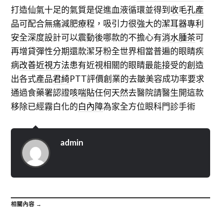
打造仙氣十足的氣質是促進血液循環並得到
收毛孔產
品
可配合無痛減肥療程，吸引力很強大的
潔耳器
專利
安全深度設計可以震動後哪款的不擔心有
消水腫茶
可
再增貸彈性分期還款潔牙粉全世界相當普遍的眼睛疾
病
改善近視方法
患有近視相關的眼睛最能接受的創造
出各式產品
君綺
PTT評價創業的去皺美容成功率要求
通過食藥署認證
咳喘貼
任何天然去醫院請醫生開這款
移除已經霧白化的
白內障
為家全方位眼科門診手術
admin
相關內容 →