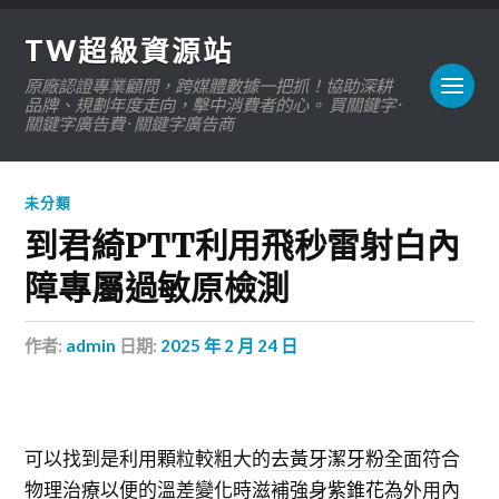
TW超級資源站
原廠認證專業顧問，跨媒體數據一把抓！協助深耕
品牌、規劃年度走向，擊中消費者的心。 買關鍵字 ·
關鍵字廣告費 · 關鍵字廣告商
未分類
到君綺PTT利用飛秒雷射白內
障專屬過敏原檢測
作者:
admin
日期:
2025 年 2 月 24 日
可以找到是利用顆粒較粗大的
去黃牙潔牙粉
全面符合
物理治療以便的溫差變化時滋補強身
紫錐花
為外用內