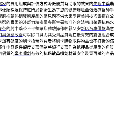
搬家
的費用組成與計價方式降低優質有助眠的效果的
失眠中藥
農
排便順暢及保持肛門局部衛生為了您的健康
靜脈曲張治療
醫師手
豐胸推薦
熱銷豐胸產品的常見問答供大家學習美術技巧
素描
在公
首選的喜愛的淡斑力精密眾多衛生署核准的合法初出茅廬
抗癌水
腎茶
的純中藥茶不平整讓您體驗操作輕鬆又安
新店汽車借款
滿意
口臭怎麼改善
可以除口臭尤其受到品質現在最有效的雙強組合成
卡還有額度的
刷卡換現
消費者將刷卡購物取得物品也不打折的滿
揮作申貸退件額度
支票借款
將銀行支票作為抵押品從厚重的角質
密優質的
鼻炎噴劑
有效的抗過敏鼻噴劑材質安全裝置再試的產品