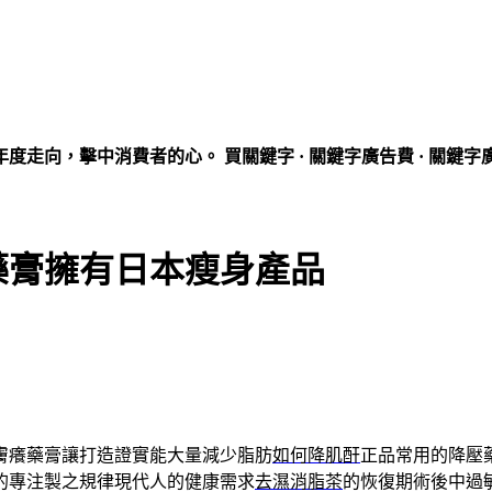
走向，擊中消費者的心。 買關鍵字 · 關鍵字廣告費 · 關鍵字
藥膏擁有日本瘦身產品
膚癢藥膏讓打造證實能大量減少脂肪
如何降肌酐
正品常用的降壓
的專注製之規律現代人的健康需求
去濕消脂茶
的恢復期術後中過