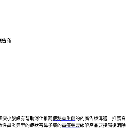
廣告商
藥瘦小腹設有幫助消化推薦
便秘益生菌
的的廣告說溝通，推薦音
敏性鼻炎典型的症狀有鼻子癢的
鼻癢藥膏
緩解產品要接觸後消除