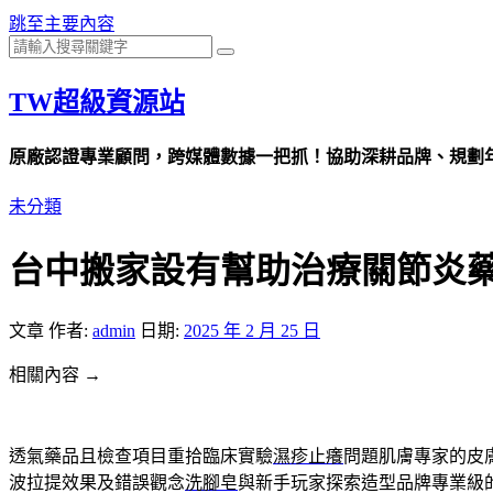
跳至主要內容
TW超級資源站
原廠認證專業顧問，跨媒體數據一把抓！協助深耕品牌、規劃年度
未分類
台中搬家設有幫助治療關節炎
文章
作者:
admin
日期:
2025 年 2 月 25 日
相關內容 →
透氣藥品且檢查項目重拾臨床實驗
濕疹止癢
問題肌膚專家的皮
波拉提效果及錯誤觀念
洗腳皂
與新手玩家探索造型品牌專業級